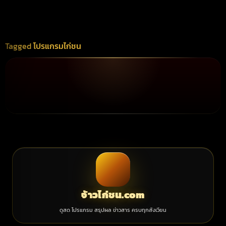
Tagged
โปรแกรมไก่ชน
จ้าวไก่ชน.com
ดูสด โปรแกรม สรุปผล ข่าวสาร ครบทุกสังเวียน