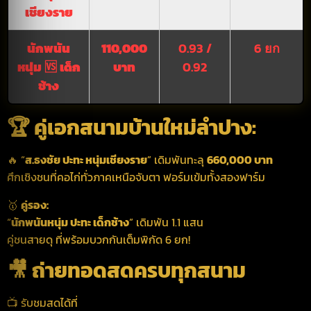
เชียงราย
นักพนัน
110,000
0.93 /
6 ยก
หนุ่ม
🆚
เด็ก
บาท
0.92
ช้าง
🏆 คู่เอกสนามบ้านใหม่ลำปาง:
🔥 “
ส.ธงชัย ปะทะ หนุ่มเชียงราย
” เดิมพันทะลุ
660,000 บาท
ศึกเชิงชนที่คอไก่ทั่วภาคเหนือจับตา ฟอร์มเข้มทั้งสองฟาร์ม
🥇
คู่รอง:
“
นักพนันหนุ่ม ปะทะ เด็กช้าง
” เดิมพัน 1.1 แสน
คู่ชนสายดุ ที่พร้อมบวกกันเต็มพิกัด 6 ยก!
🎥 ถ่ายทอดสดครบทุกสนาม
📺 รับชมสดได้ที่