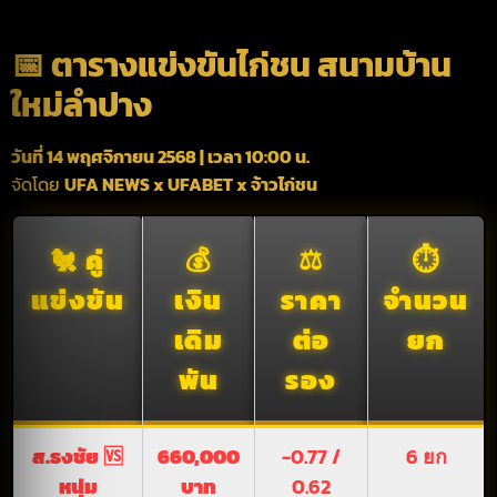
📅 ตารางแข่งขันไก่ชน สนามบ้าน
ใหม่ลำปาง
วันที่ 14 พฤศจิกายน 2568 | เวลา 10:00 น.
จัดโดย
UFA NEWS x UFABET x จ้าวไก่ชน
🐔
คู่
💰
⚖️
⏱️
แข่งขัน
เงิน
ราคา
จำนวน
เดิม
ต่อ
ยก
พัน
รอง
ส.ธงชัย
🆚
660,000
-0.77 /
6 ยก
หนุ่ม
บาท
0.62