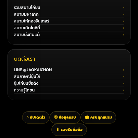
รวมสนามไก่ชน
สนามมหาลาภ
สนามไก่ทองอินเตอร์
สนามเทิดไทซิตี้
สนามบึงทับแต้
ติดต่อเรา
LINE @JAOKAICHON
สัมภาษณ์ซุ้มไก่
ซุ้มไก่ชนชื่อดัง
ความรู้ไก่ชน
⚡ อัปเดตไว
🎯 ข้อมูลครบ
🏟️ ครบทุกสนาม
📱 รองรับมือถือ