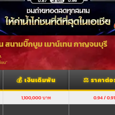
น สนามบิ๊กบูม เมาน์เทน กาญจนบุรี
.
่ชน”
💰 เงินเดิมพัน
⚖️ ราคาต่
1,100,000 บาท
0.94 / 0.91