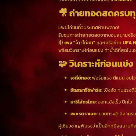
🎥 ถ่ายทอดสดครบทุก
แฟนไก่ชนทั่วประเทศห้ามพลาด!
รับชมการถ่ายทอดสดจากขอบสนามจริงไ
🔴
เพจ “
จ้าวไก่ชน
”
และเครือข่าย
UFA 
พร้อมวิเคราะห์ก่อนแข่ง ค่าน้ำดีที่สุดในเอ
🧩 วิเคราะห์ก่อนแข่ง
เจดีย์ทอง:
ฟอร์มแรง ตีแม่น จบไว
ธัญญาธีร์ฟาร์ม:
เชิงจัด ทนแรงตีไ
มาริโอ้ทรไทย:
ออกแข้งเร็ว ปีกไว
เพชรตราเอก:
มวยทรงดี ลีลาครบเ
ผู้เชี่ยวชาญฟันธงว่าเป็นอีกหนึ่งสนามที