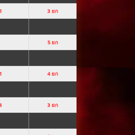
1
3 ยก
5 ยก
1
4 ยก
4
3 ยก