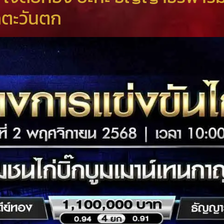
าคตะวันตก