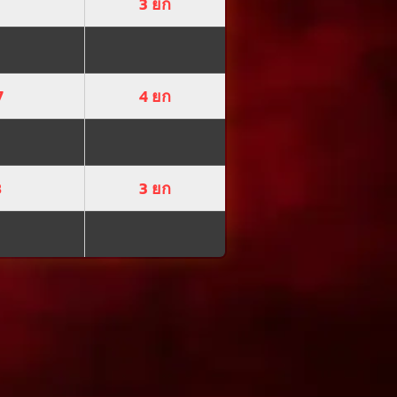
3 ยก
7
4 ยก
8
3 ยก