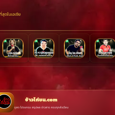
ที่สุดในเอเชีย
จ้าวไก่ชน.com
ดูสด โปรแกรม สรุปผล ข่าวสาร ครบทุกสังเวียน