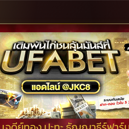
 เจดีย์ทอง ปะทะ ธัญญาธีร์ฟาร์ม