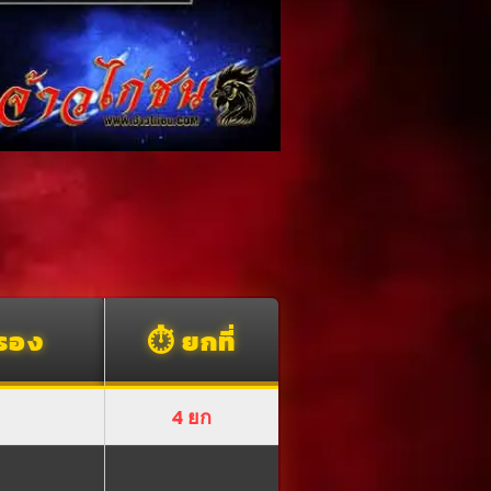
อรอง
⏱️ ยกที่
4 ยก