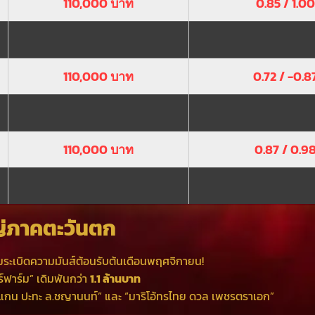
110,000 บาท
0.85 / 1.00
110,000 บาท
0.72 / -0.8
110,000 บาท
0.87 / 0.9
่ภาคตะวันตก
มระเบิดความมันส์ต้อนรับต้นเดือนพฤศจิกายน!
์ฟาร์ม” เดิมพันกว่า
1.1 ล้านบาท
อร์แกน ปะทะ ล.ชญานนท์” และ “มาริโอ้ทรไทย ดวล เพชรตราเอก”