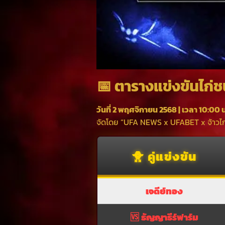
📅 ตารางแข่งขันไก่ช
วันที่ 2 พฤศจิกายน 2568 | เวลา 10:00 น
จัดโดย “UFA NEWS x UFABET x จ้าวไก
🐥 คู่แข่งขัน
เจดีย์ทอง
🆚
ธัญญาธีร์ฟาร์ม