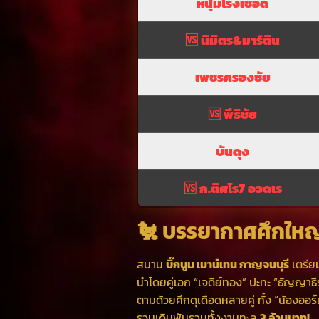
หนุ่มโรงเชือด
🆚
นิมิตร&มาร์ติน
เพชรครองชัย
🆚
พีธิชัย
บันดุง
🆚
ก.ติศโร7 อวดเร
🐔 บรรยากาศศึกใหญ
สนาม
บิ๊กบูม เมาน์เทน กาญจนบุรี
เตรีย
นำโดยคู่เอก “เจดีย์ทอง” ปะทะ “ธัญญาธีร
ตามด้วยศึกดุเดือดหลายคู่ ทั้ง “น้องอ
รวมเดิมพันรวมทั้งงานทะลุ
3 ล้านบาท!