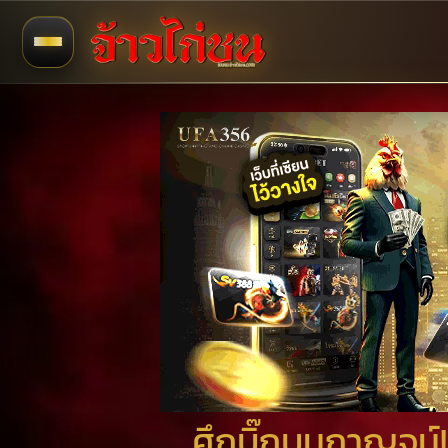
ศึกบิ๊กบูมกาญจน์!