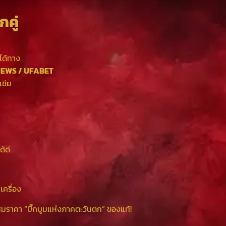
คู่
ด้ทาง
NEWS / UFABET
เชีย
ด้ดี
ครื่อง
่สมราคา “บิ๊กบูมแห่งภาคตะวันตก” ของแท้!