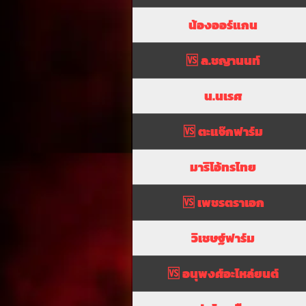
น้องออร์แกน
🆚
ล.ชญานนท์
น.นเรศ
🆚
ตะแจ๊กฟาร์ม
มาริโอ้ทรไทย
🆚
เพชรตราเอก
วิเชษฐ์ฟาร์ม
🆚
อนุพงศ์อะไหล่ยนต์