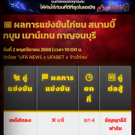
📅 ผลการแข่งขันไก่ชน สนามบิ๊
กบูม เมาน์เทน กาญจนบุรี
วันที่ 2 พฤศจิกายน 2568 | เวลา 10:00 น.
จัดโดย “UFA NEWS x UFABET x จ้าวไก่ชน”
🐔 คู่
🏁 ผลการ
🕒
🆚 คู่
แข่งขัน
แข่งขัน
ยก
ต่อสู้
ที่
เจดีย์ทอง
❌ แพ้
ยก 4
ธัญญาธีร์
ฟาร์ม