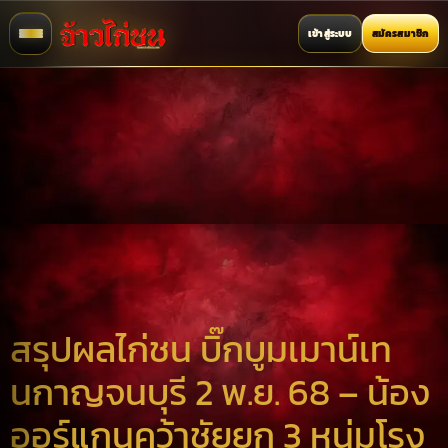
เข้าสู่ระบบ
สมัครสมาชิก
สรุปผลไก่ชน บิ๊กบูมเมาน์เท
นกาญจนบุรี 2 พ.ย. 68 – น้อง
ออร์แกนคว้าชัยยก 3 หนุ่มโรง