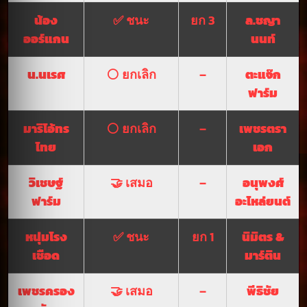
น้อง
✅ ชนะ
ยก 3
ล.ชญา
ออร์แกน
นนท์
น.นเรศ
⚪ ยกเลิก
–
ตะแจ๊ก
ฟาร์ม
มาริโอ้ทร
⚪ ยกเลิก
–
เพชรตรา
ไทย
เอก
วิเชษฐ์
🤝 เสมอ
–
อนุพงศ์
ฟาร์ม
อะไหล่ยนต์
หนุ่มโรง
✅ ชนะ
ยก 1
นิมิตร &
เชือด
มาร์ติน
เพชรครอง
🤝 เสมอ
–
พีธิชัย