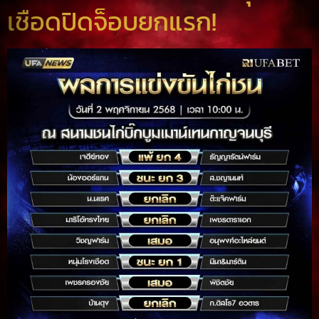
เชือดปิดจ็อบยกแรก!