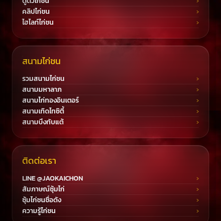
ดูตัวไก่ชน
คลิปไก่ชน
ไฮไลท์ไก่ชน
สนามไก่ชน
รวมสนามไก่ชน
สนามมหาลาภ
สนามไก่ทองอินเตอร์
สนามเทิดไทซิตี้
สนามบึงทับแต้
ติดต่อเรา
LINE @JAOKAICHON
สัมภาษณ์ซุ้มไก่
ซุ้มไก่ชนชื่อดัง
ความรู้ไก่ชน