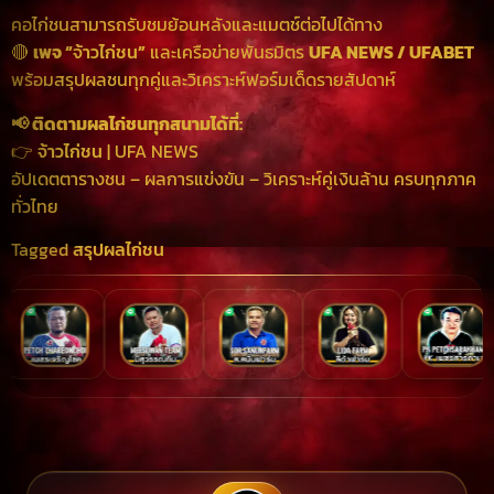
คอไก่ชนสามารถรับชมย้อนหลังและแมตช์ต่อไปได้ทาง
🔴
เพจ “
จ้าวไก่ชน
”
และเครือข่ายพันธมิตร
UFA NEWS / UFABET
พร้อมสรุปผลชนทุกคู่และวิเคราะห์ฟอร์มเด็ดรายสัปดาห์
📢 ติดตามผลไก่ชนทุกสนามได้ที่:
👉
จ้าวไก่ชน
| UFA NEWS
อัปเดตตารางชน – ผลการแข่งขัน – วิเคราะห์คู่เงินล้าน ครบทุกภาค
ทั่วไทย
Tagged
สรุปผลไก่ชน