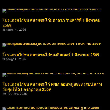
โปรแกรมไก่ชน สนามชนไก่มหาลาภ วันเสาร์ที่ 1 สิงหาคม
2569
31 กรกฎาคม 2026
โปรแกรมไก่ชน สนามชนไก่ทองอินเตอร์ 1 สิงหาคม 2569
31 กรกฎาคม 2026
โปรแกรมไก่ชน สนามชนไก่ PNM ดอนหนูน888 (สปป.ลาว)
วันศุกร์ที่ 31 กรกฎาคม 2569
29 กรกฎาคม 2026