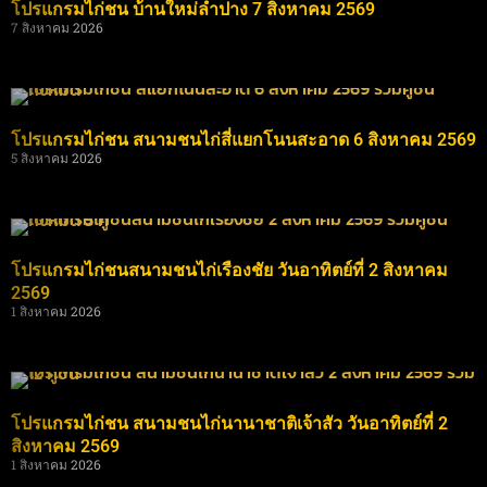
โปรแกรมไก่ชน บ้านใหม่ลำปาง 7 สิงหาคม 2569
7 สิงหาคม 2026
โปรแกรมไก่ชน สนามชนไก่สี่แยกโนนสะอาด 6 สิงหาคม 2569
5 สิงหาคม 2026
โปรแกรมไก่ชนสนามชนไก่เรืองชัย วันอาทิตย์ที่ 2 สิงหาคม
2569
1 สิงหาคม 2026
โปรแกรมไก่ชน สนามชนไก่นานาชาติเจ้าสัว วันอาทิตย์ที่ 2
สิงหาคม 2569
1 สิงหาคม 2026