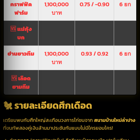
กราฟฟิค
1,100,000
0.75 / -0.90
6 ยก
ฟาร์ม
บาท
🆚
แม่กุ้ง
บก
ย่านยาวทีม
1,100,000
0.93 / 0.92
6 ยก
บาท
🆚
เลือด
ยามทีม
🐔 รายละเอียดศึกเดือด
เตรียมพบกับศึกใหญ่สะเทือนวงการไก่ชนจาก
สนามบ้านใหม่ลำปาง
ที่ขนทัพสองคู่เงินล้านมาประชันกันแบบไม่มีใครยอมใคร!