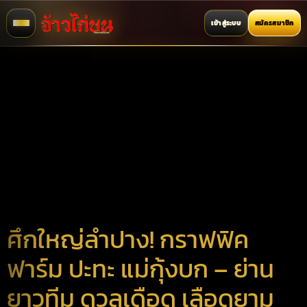
เข้าสู่ระบบ
สมัครสมาชิก
ศึกใหญ่ลำปาง! กราฟฟิค
ฟาร์ม ปะทะ แม่กุ้งบก – ย่าน
ยาวทีม ดวลเดือด เลือดยาม