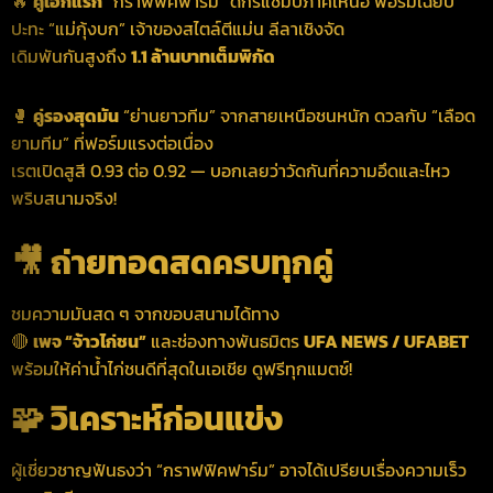
🔥
คู่เอกแรก
“กราฟฟิคฟาร์ม” ดีกรีแชมป์ภาคเหนือ ฟอร์มเฉียบ
ปะทะ “แม่กุ้งบก” เจ้าของสไตล์ตีแม่น ลีลาเชิงจัด
เดิมพันกันสูงถึง
1.1 ล้านบาทเต็มพิกัด
🥊
คู่รองสุดมัน
“ย่านยาวทีม” จากสายเหนือชนหนัก ดวลกับ “เลือด
ยามทีม” ที่ฟอร์มแรงต่อเนื่อง
เรตเปิดสูสี 0.93 ต่อ 0.92 — บอกเลยว่าวัดกันที่ความอึดและไหว
พริบสนามจริง!
🎥 ถ่ายทอดสดครบทุกคู่
ชมความมันสด ๆ จากขอบสนามได้ทาง
🔴
เพจ “จ้าวไก่ชน”
และช่องทางพันธมิตร
UFA NEWS / UFABET
พร้อมให้ค่าน้ำไก่ชนดีที่สุดในเอเชีย ดูฟรีทุกแมตช์!
🧩 วิเคราะห์ก่อนแข่ง
ผู้เชี่ยวชาญฟันธงว่า “กราฟฟิคฟาร์ม” อาจได้เปรียบเรื่องความเร็ว