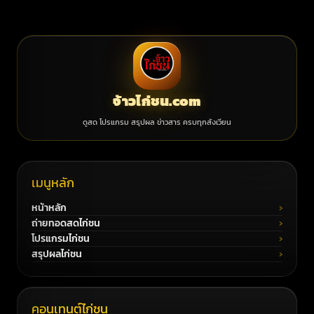
จ้าวไก่ชน.com
ดูสด โปรแกรม สรุปผล ข่าวสาร ครบทุกสังเวียน
เมนูหลัก
หน้าหลัก
ถ่ายทอดสดไก่ชน
โปรแกรมไก่ชน
สรุปผลไก่ชน
คอนเทนต์ไก่ชน