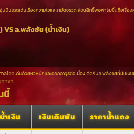
ิ่มอุ่นบินโดดเด่นเรื่องความไวและหมัดจรวด ส่วนสิทธิ์พอฟาร์มขึ้นชื่อเรื่อง
) VS ล.พลังชัย (น้ำเงิน)
ลโดดเด่นด้วยหัวหนักและออกอาวุธต่อเนื่อง ตัดกับล.พลังชัยที่มีเชิงชน
อทุกยก
นี้
น้ำเงิน
เงินเดิมพัน
ราคาน้ำแดง