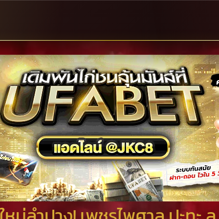
หม่ลำปาง! เพชรไพศาล ปะทะ ล.พ