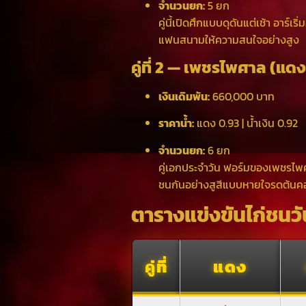
จำนวนยก:
5 ยก
คู่นี้เปิดศึกแบบดุดันแต่เช้า อาร์เร
แฟนสนามให้ความสนใจอย่างสูง
คู่ที่ 2 — เพชรไพศาล (แดง
เงินเดิมพัน:
660,000 บาท
ราคาน้ำ:
แดง 0.93 | น้ำเงิน 0.92
จำนวนยก:
6 ยก
คู่เอกประจำวัน ฟอร์มของเพชรไพศา
ชนกันอย่างสูสีแบบหายใจรดต้นค
ตารางแข่งขันไก่ชนวัน
คู่ที่
แดง