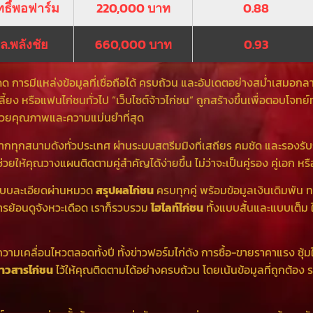
ทธิ์พอฟาร์ม
220,000 บาท
0.88
ล.พลังชัย
660,000 บาท
0.93
ดด การมีแหล่งข้อมูลที่เชื่อถือได้ ครบถ้วน และอัปเดตอย่างสม่ำเสมอกลา
ี้ยง หรือแฟนไก่ชนทั่วไป “เว็บไซต์จ้าวไก่ชน” ถูกสร้างขึ้นเพื่อตอบโจท
ด้วยคุณภาพและความแม่นยำที่สุด
ากทุกสนามดังทั่วประเทศ ผ่านระบบสตรีมมิงที่เสถียร คมชัด และรองรั
ช่วยให้คุณวางแผนติดตามคู่สำคัญได้ง่ายขึ้น ไม่ว่าจะเป็นคู่รอง คู่เอก ห
นแบบละเอียดผ่านหมวด
สรุปผลไก่ชน
ครบทุกคู่ พร้อมข้อมูลเงินเดิมพัน
การย้อนดูจังหวะเดือด เราก็รวบรวม
ไฮไลท์ไก่ชน
ทั้งแบบสั้นและแบบเต็ม 
ามเคลื่อนไหวตลอดทั้งปี ทั้งข่าวฟอร์มไก่ดัง การซื้อ-ขายราคาแรง ซุ้
่าวสารไก่ชน
ไว้ให้คุณติดตามได้อย่างครบถ้วน โดยเน้นข้อมูลที่ถูกต้อง ร