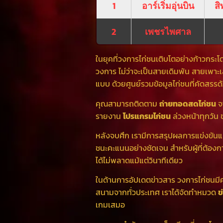
1
อาร์เริ่มอุ่นบิน
สิ
2
เพชรไพศาล
ในยุคที่วงการไก่ชนเติบโตอย่างก้าวกระโ
วงการ ไม่ว่าจะเป็นสายเดิมพัน สายเพาะเล
แบบ ด้วยศูนย์รวมข้อมูลไก่ชนที่คัดสรร
คุณสามารถติดตาม
ถ่ายทอดสดไก่ชน
จ
รายงาน
โปรแกรมไก่ชน
ล่วงหน้าทุกวัน 
หลังจบศึก เรามีการสรุปผลการแข่งขั
ชนะคะแนนอย่างชัดเจน สำหรับผู้ที่ต้อง
ได้ไม่พลาดแม้แต่วินาทีเดียว
ในด้านการอัปเดตข่าวสาร วงการไก่ชนมีคว
สนามจากทั่วประเทศ เราได้จัดทำหมวด
ข
เกมเสมอ