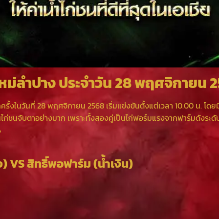
ใหม่ลำปาง ประจำวัน 28 พฤศจิกายน 
ั้งในวันที่ 28 พฤศจิกายน 2568 เริ่มแข่งขันตั้งแต่เวลา 10.00 น. โดยมี
แฟนไก่ชนจับตาอย่างมาก เพราะทั้งสองคู่เป็นไก่ฟอร์มแรงจากฟาร์มดังระด
้
แดง) VS สิทธิ์พอฟาร์ม (น้ำเงิน)