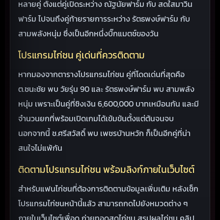
หลายคู่ ตั้งแต่คู่เปิดระหว่าง ณัฐนัยฟาร์ม กับ สดใสมาวิน
ฟาร์ม ไปจนถึงคู่ท้ายรายการระหว่าง รัตธพงษ์ฟาร์ม กับ
สามพลังหนุ่ม ซึ่งเป็นอีกหนึ่งบิ๊กแมตช์ของวัน
โปรแกรมไก่ชน คู่เด่นที่ควรติดตาม
หากมองจากตารางโปรแกรมไก่ชน คู่ที่โดดเด่นที่สุดคือ
ต.ชนะชัย พบ วัยรุ่น 90 และ รัตธพงษ์ฟาร์ม พบ สามพลัง
หนุ่ม เพราะเป็นคู่ที่ชิงเงิน 6,600,000 บาทเหมือนกัน และมี
จำนวนยกที่พร้อมเปิดเกมได้เข้มข้นตั้งแต่ต้นจนจบ
นอกจากนี้ ช.ศรีสวัสดิ์ พบ เพชรบัานหวัก ก็เป็นอีกคู่ที่น่า
สนใจไม่แพ้กัน
ติดตามโปรแกรมไก่ชน พร้อมลิงก์ภายในเว็บไซต์
สำหรับแฟนไก่ชนที่ต้องการติดตามข้อมูลเพิ่มเติม หลังเช็ก
โปรแกรมไก่ชนหน้านี้แล้ว สามารถกดไปยังหมวดต่าง ๆ
ภายในเว็บไซต์เพื่อดู ถ่ายทอดสดไก่ชน สรุปผลไก่ชน คลิป