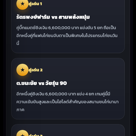
★
คู่เด่น 1
รัตธพงษ์ฟาร์ม vs สามพลังหนุ่ม
คู่บิ๊กแมตช์ชิงเงิน 6,600,000 บาท แข่งขัน 5 ยก ถือเป็น
อีกหนึ่งคู่ที่แฟนไก่ชนจับตาเป็นพิเศษในโปรแกรมไก่ชนวัน
นี้
★
คู่เด่น 2
ต.ชนะชัย vs วัยรุ่น 90
อีกหนึ่งคู่ชิงเงิน 6,600,000 บาท แข่ง 4 ยก เกมคู่นี้มี
ความเข้มข้นสูงและเป็นไฮไลต์สำคัญของสนามชนไก่นานา
ภาค
★
คู่เด่น 3