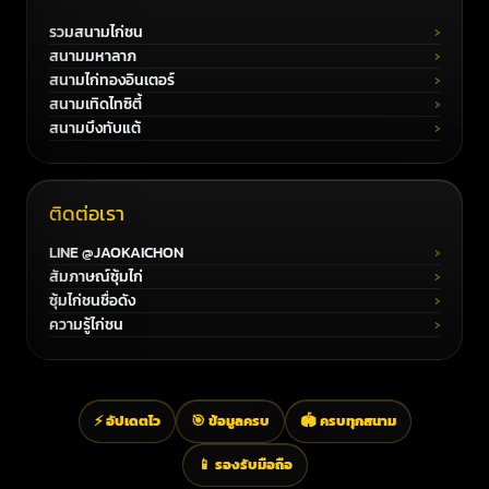
รวมสนามไก่ชน
สนามมหาลาภ
สนามไก่ทองอินเตอร์
สนามเทิดไทซิตี้
สนามบึงทับแต้
ติดต่อเรา
LINE @JAOKAICHON
สัมภาษณ์ซุ้มไก่
ซุ้มไก่ชนชื่อดัง
ความรู้ไก่ชน
⚡ อัปเดตไว
🎯 ข้อมูลครบ
🏟️ ครบทุกสนาม
📱 รองรับมือถือ