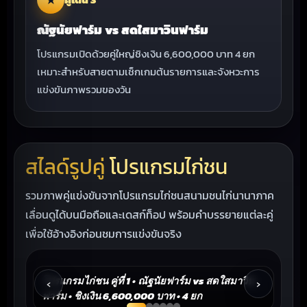
ณัฐนัยฟาร์ม vs สดใสมาวินฟาร์ม
โปรแกรมเปิดด้วยคู่ใหญ่ชิงเงิน 6,600,000 บาท 4 ยก
เหมาะสำหรับสายตามเช็กเกมต้นรายการและจังหวะการ
แข่งขันภาพรวมของวัน
สไลด์รูปคู่
โปรแกรมไก่ชน
รวมภาพคู่แข่งขันจากโปรแกรมไก่ชนสนามชนไก่นานาภาค
เลื่อนดูได้บนมือถือและเดสก์ท็อป พร้อมคำบรรยายแต่ละคู่
เพื่อใช้อ้างอิงก่อนชมการแข่งขันจริง
โปรแกรมไก่ชน คู่ที่ 1 • ณัฐนัยฟาร์ม vs สดใสมาวิน
โป
‹
›
ฟาร์ม • ชิงเงิน 6,600,000 บาท • 4 ยก
ชิ