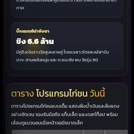
ภาค
บิ๊กแมตช์น่าจับตา
ชิง 6.6 ล้าน
มีคู่ชิงเงินรางวัลสูงหลายคู่ โดยเฉพาะรัตธพงษ์ฟาร์ม
ปะทะ สามพลังหนุ่ม และ ต.ชนะชัย พบ วัยรุ่น 90
ตาราง
โปรแกรมไก่ชน
วันนี้
ตารางโปรแกรมไก่ชนแบบเต็ม แสดงฝั่งน้ำเงินและฝั่งแดง
อย่างชัดเจน รองรับมือถือ แท็บเล็ต และเดสก์ท็อป พร้อม
เลื่อนดูแนวนอนเมื่อหน้าจอมีขนาดเล็ก