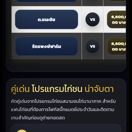
6,600,0
ต.ชนะชัย
VS
00 บาท
6,600,0
รัตธพงษ์ฟาร์ม
VS
00 บาท
คู่เด่น
โปรแกรมไก่ชน
น่าจับตา
คัดคู่เด่นจากโปรแกรมไก่ชนสนามชนไก่นานาภาค สำหรับ
แฟนไก่ชนที่ต้องการโฟกัสบิ๊กแมตช์ประจำวันและติดตาม
เกมสำคัญก่อนดูถ่ายทอดสด