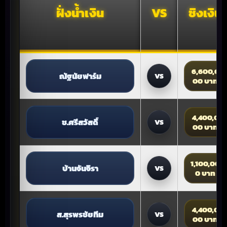
ฝั่งน้ำเงิน
VS
ชิงเงิน
6,600,0
ณัฐนัยฟาร์ม
VS
00 บาท
4,400,0
ช.ศรีสวัสดิ์
VS
00 บาท
1,100,00
บ้านจันจิรา
VS
0 บาท
4,400,0
ส.สุรพรชัยทีม
VS
00 บาท