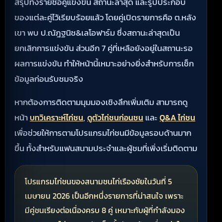
สรุปทั้งรายชื่อคู่แข่งขัน สถานะล่าสุด และรูปประกอบ
ของแต่ละคู่ไว้เรียบร้อยแล้ว โดยคู่เปิดรายการคือ ต.หลัง
เขา พบ ป.ณัฎฐนิช&เลโอฟาร์ม ซึ่งสถานะล่าสุดเป็น
ยกเลิกการแข่งขัน ส่วนอีก 7 คู่ที่เหลือยังอยู่ในสถานะรอ
ผลการแข่งขัน ทำให้หน้านี้เหมาะอย่างยิ่งสำหรับการเช็ก
ข้อมูลก่อนรับชมจริง
หากต้องการติดตามมุมมองเชิงลึกเพิ่มเติม สามารถดู
หน้า
,
และ
บทวิเคราะห์ไก่ชน
ดูตัวไก่ชนก่อนชน
Q&A ไก่ชน
เพื่อช่วยให้การตามโปรแกรมไก่ชนมีข้อมูลรอบด้านมาก
ขึ้น ทั้งสำหรับแฟนสนามประจำและผู้ชมที่เพิ่งเริ่มติดตาม
โปรแกรมไก่ชนของสนามชนไก่เรืองชัยในวันที่ 5
เมษายน 2026 เป็นอีกหนึ่งรายการที่น่าสนใจ เพราะ
มีคู่ชนเรียงต่อเนื่องครบ 8 คู่ เหมาะกับผู้ที่กำลังมอง