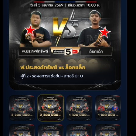
ฟ.ประสงค์ทรัพย์ vs ล็อกแล็ก
อ
คู่ที่ 2 • รอผลการแข่งขัน • สกอร์ 0 : 0
คู