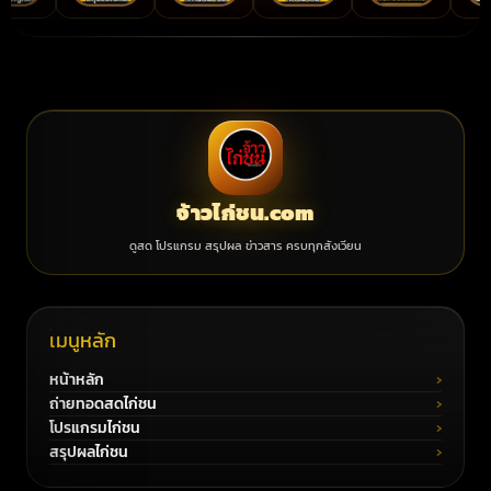
จ้าวไก่ชน.com
ดูสด โปรแกรม สรุปผล ข่าวสาร ครบทุกสังเวียน
เมนูหลัก
หน้าหลัก
ถ่ายทอดสดไก่ชน
โปรแกรมไก่ชน
สรุปผลไก่ชน