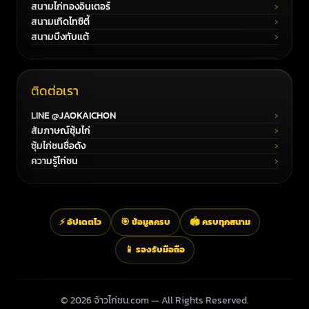
สนามไก่ทองอินเตอร์
สนามเทิดไทซิตี้
สนามบึงทับแต้
ติดต่อเรา
LINE @JAOKAICHON
สัมภาษณ์ซุ้มไก่
ซุ้มไก่ชนชื่อดัง
ความรู้ไก่ชน
⚡ อัปเดตไว
🎯 ข้อมูลครบ
🏟️ ครบทุกสนาม
📱 รองรับมือถือ
© 2026 จ้าวไก่ชน.com — All Rights Reserved.