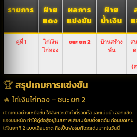
รายการ
ฝ่าย
ผลการ
ฝ่าย
แดง
แข่งขัน
น้ำเงิน
แ
คู่ที่ 1
ไก่เงิน
ชนะ ยก 2
บ้านสร้าง
สน
ไก่ทอง
พัน
ด
(ส
🏆
สรุปเกมการแข่งขัน
🔥 ไก่เงินไก่ทอง – ชนะ ยก 2
เปิดเกมอย่างเหนือชั้น ใช้จังหวะเข้าทำที่รวดเร็วและแม่นยำ ออกแข้ง
แรงชนหนัก ทำให้คู่ต่อสู้อยู่ในสภาพเสียเปรียบตั้งแต่ต้น ก่อนปิดเกม
ได้ในยกที่ 2 แบบเฉียบขาด ถือเป็นฟอร์มที่โดดเด่นมากในวันนี้