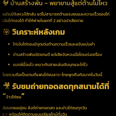
🐓 บ้านสร้างพัน – พยายามสู้แต่ต้านไม่ไหว
แม้จะมีจังหวะโต้กลับ แต่ไม่สามารถต้านแรงชนและความเร็วของไก่
เงินไก่ทองได้ ทำให้พ่ายในยกที่ 2 อย่างน่าเสียดาย
🎯
วิเคราะห์หลังเกม
ไก่เงินไก่ทองมีจุดเด่นด้านความเร็วและแข้งแม่นยำ
บ้านสร้างพันเปิดเกมดี แต่เสียจังหวะเมื่อโดนเร่งเครื่อง
แมตช์นี้จบไว เหมาะกับสายเล่นเชิงบุกและไก่ไว
โดยรวมถือเป็นเกมที่แฟนไก่ชนลาว–ไทยพูดถึงกันมากในวันนี้
🎥
รับชมถ่ายทอดสดทุกสนามได้ที่
“
”
จ้าวไก่ชน
อัปเดตผลคู่ชน ลิงก์ถ่ายทอดสด และข่าวไก่ชนทุกวัน
👉 พร้อมให้ติดตามแบบเรียลไทม์ทั้งวัน