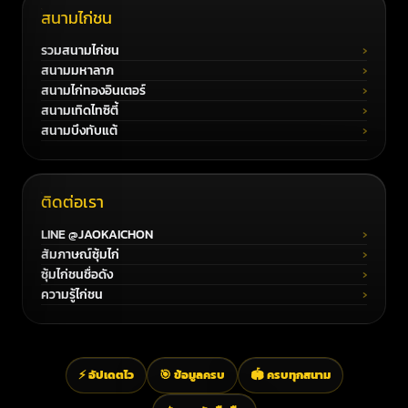
สนามไก่ชน
รวมสนามไก่ชน
สนามมหาลาภ
สนามไก่ทองอินเตอร์
สนามเทิดไทซิตี้
สนามบึงทับแต้
ติดต่อเรา
LINE @JAOKAICHON
สัมภาษณ์ซุ้มไก่
ซุ้มไก่ชนชื่อดัง
ความรู้ไก่ชน
⚡ อัปเดตไว
🎯 ข้อมูลครบ
🏟️ ครบทุกสนาม