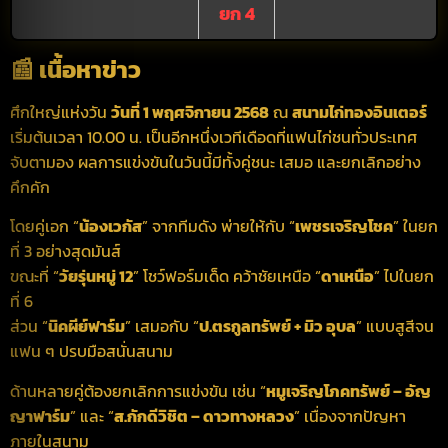
ยก 4
📰 เนื้อหาข่าว
ศึกใหญ่แห่งวัน
วันที่ 1 พฤศจิกายน 2568
ณ
สนามไก่ทองอินเตอร์
เริ่มต้นเวลา 10.00 น. เป็นอีกหนึ่งเวทีเดือดที่แฟนไก่ชนทั่วประเทศ
จับตามอง ผลการแข่งขันในวันนี้มีทั้งคู่ชนะ เสมอ และยกเลิกอย่าง
คึกคัก
โดยคู่เอก “
น้องเวกัส
” จากทีมดัง พ่ายให้กับ “
เพชรเจริญโชค
” ในยก
ที่ 3 อย่างสุดมันส์
ขณะที่ “
วัยรุ่นหมู่ 12
” โชว์ฟอร์มเด็ด คว้าชัยเหนือ “
ดาเหนือ
” ไปในยก
ที่ 6
ส่วน “
นิคผีย์ฟาร์ม
” เสมอกับ “
ป.ตรกูลทรัพย์ + มิว อุบล
” แบบสูสีจน
แฟน ๆ ปรบมือสนั่นสนาม
ด้านหลายคู่ต้องยกเลิกการแข่งขัน เช่น “
หมูเจริญโภคทรัพย์ – อัญ
ญาฟาร์ม
” และ “
ส.กักดีวิชิต – ดาวทางหลวง
” เนื่องจากปัญหา
ภายในสนาม