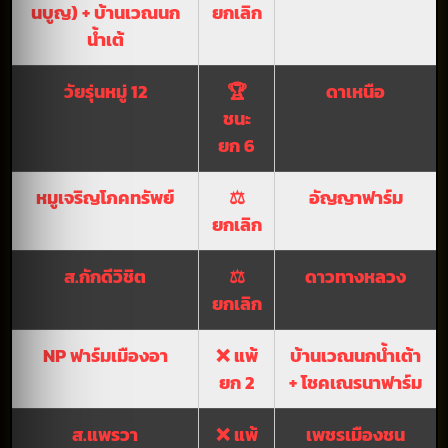
นบูญ) + บ้านเวณนก
ยกเลิก
น้ำเต้
วัยรุ่นหมู่ 12
🏆
ดาเหนือ
ชนะ
ยก 6
หมูเจริญโภคทรัพย์
⚖️
อัญญาฟาร์ม
ยกเลิก
ส.กักดีวิชิต
⚖️
ดาวทางหลวง
ยกเลิก
NP ฟาร์มเมืองอา
❌ แพ้
บ้านเวณนกน้ำเต้า
ยก 2
+ โชคเณรนาฟาร์ม
ส.แพรวา
❌ แพ้
เพชรเมืองชน