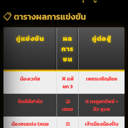
📋 ตารางผลการแข่งขัน
คู่แข่งขัน
ผล
คู่ต่อสู้
การ
ชน
น้องเวกัส
❌ แพ้
เพชรเจริญโชค
ยก 3
นิคผีย์ฟาร์ม
🤝
ป.ตรกูลทรัพย์ +
เสมอ
มิว อุบล
น้องชนแต่ง (หนอ
⚖️
เจ้าเมืองน้องปั่น