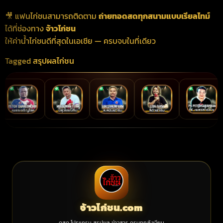
🎥 แฟนไก่ชนสามารถติดตาม
ถ่ายทอดสดทุกสนามแบบเรียลไทม์
ได้ที่ช่องทาง
จ้าวไก่ชน
ให้ค่าน้ำไก่ชนดีที่สุดในเอเชีย — ครบจบในที่เดียว
Tagged
สรุปผลไก่ชน
จ้าวไก่ชน.com
ดูสด โปรแกรม สรุปผล ข่าวสาร ครบทุกสังเวียน