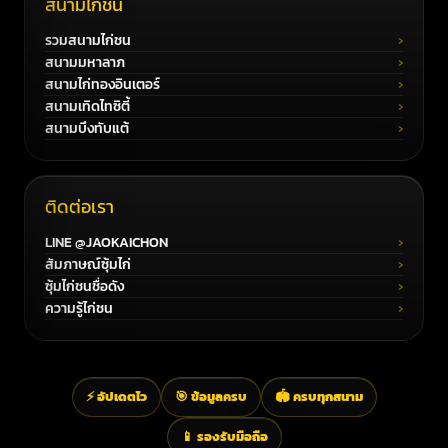
สนามไก่ชน
รวมสนามไก่ชน
สนามมหาลาภ
สนามไก่ทองอินเตอร์
สนามเทิดไทซิตี้
สนามบึงทับแต้
ติดต่อเรา
LINE @JAOKAICHON
สัมภาษณ์ซุ้มไก่
ซุ้มไก่ชนชื่อดัง
ความรู้ไก่ชน
⚡ อัปเดตไว
🎯 ข้อมูลครบ
🏟️ ครบทุกสนาม
📱 รองรับมือถือ