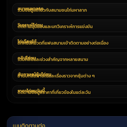
สนามมหาลาภ
รวมข้อมูลเกี่ยวกับสนามชนไก่มหาลาภ
วิเคราะห์ไก่ชน
ติดตามมุมมองและบทวิเคราะห์การแข่งขัน
ไก่เดือยใต้
อีกหนึ่งหมวดที่แฟนสนามเข้าติดตามอย่างต่อเนื่อง
คลิปไก่ชน
รวมคลิปและช่วงสำคัญจากหลายสนาม
สัมภาษณ์ซุ้มไก่ชน
อ่านบทสัมภาษณ์และเรื่องราวจากซุ้มต่าง ๆ
ราคาไก่ชนวันนี้
ติดตามข้อมูลราคาที่เกี่ยวข้องในแต่ละวัน
เมนูติดตามต่อ