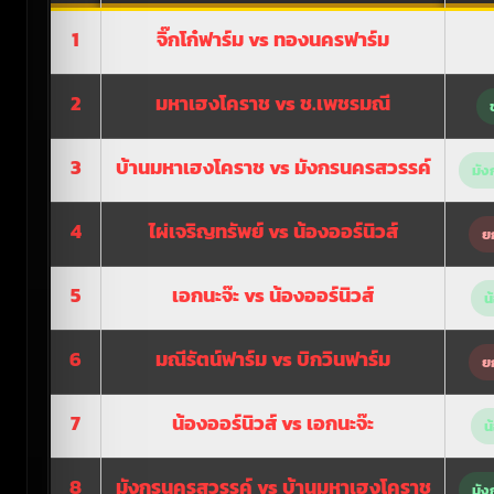
1
จิ๊กโก๋ฟาร์ม vs ทองนครฟาร์ม
2
มหาเฮงโคราช vs ช.เพชรมณี
3
บ้านมหาเฮงโคราช vs มังกรนครสวรรค์
มัง
4
ไผ่เจริญทรัพย์ vs น้องออร์นิวส์
ย
5
เอกนะจ๊ะ vs น้องออร์นิวส์
น
6
มณีรัตน์ฟาร์ม vs บิกวินฟาร์ม
ย
7
น้องออร์นิวส์ vs เอกนะจ๊ะ
น
8
มังกรนครสวรรค์ vs บ้านมหาเฮงโคราช
มัง