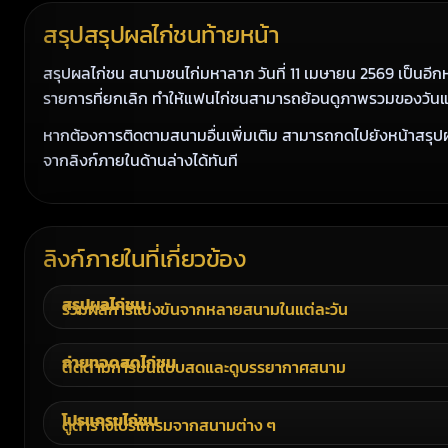
สรุปสรุปผลไก่ชนท้ายหน้า
สรุปผลไก่ชน สนามชนไก่มหาลาภ วันที่ 11 เมษายน 2569 เป็นอีกห
รายการที่ยกเลิก ทำให้แฟนไก่ชนสามารถย้อนดูภาพรวมของวันแข่
หากต้องการติดตามสนามอื่นเพิ่มเติม สามารถกดไปยังหน้าสรุ
จากลิงก์ภายในด้านล่างได้ทันที
ลิงก์ภายในที่เกี่ยวข้อง
สรุปผลไก่ชน
รวมผลการแข่งขันจากหลายสนามในแต่ละวัน
ถ่ายทอดสดไก่ชน
ติดตามการชนแบบสดและดูบรรยากาศสนาม
โปรแกรมไก่ชน
ดูตารางโปรแกรมจากสนามต่าง ๆ