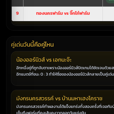
9
ทองนครฟาร์ม vs จิ๊กโก๋ฟาร์ม
คู่เด่นวันนี้คือคู่ไหน
น้องออร์นิวส์ vs เอกนะจ๊ะ
อีกหนึ่งคู่ที่ถูกจับตาเพราะน้องออร์นิวส์ปิดเกมได้ชัดเจนด้วย
อีกแมตช์ที่ชนะ 0 : 3 ทำให้ชื่อของน้องออร์นิวส์กลายเป็นคู่เด่
มังกรนครสวรรค์ vs บ้านมหาเฮงโคราช
มังกรนครสวรรค์ทำผลงานได้แข็งแกร่งทั้งสองครั้งที่เจอกับบ
เห็นถึงฟอร์มที่คงเส้นคงวาตลอดวันแข่งขัน