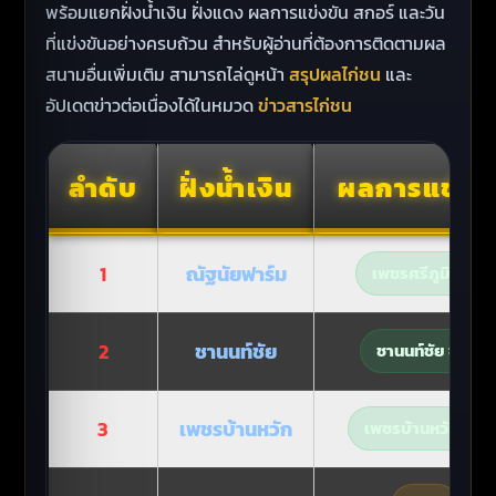
พร้อมแยกฝั่งน้ำเงิน ฝั่งแดง ผลการแข่งขัน สกอร์ และวัน
ที่แข่งขันอย่างครบถ้วน สำหรับผู้อ่านที่ต้องการติดตามผล
สนามอื่นเพิ่มเติม สามารถไล่ดูหน้า
สรุปผลไก่ชน
และ
อัปเดตข่าวต่อเนื่องได้ในหมวด
ข่าวสารไก่ชน
ลำดับ
ฝั่งน้ำเงิน
ผลการแข่งข
1
ณัฐนัยฟาร์ม
เพชรศรีภูมิ ชนะ
2
ชานนท์ชัย
ชานนท์ชัย ชนะ
3
เพชรบ้านหวัก
เพชรบ้านหวัก ชนะ