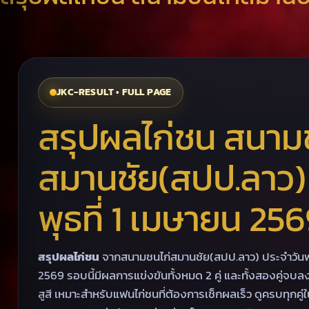
JKC-RESULT • FULL PAGE
สรุปผลไก่ชน สนาม
สมานชัย(สปป.ลาว) 
พุธที่ 1 เมษายน 25
สรุปผลไก่ชน
จากสนามชนไก่สมานชัย(สปป.ลาว) ประจำวันพุธ
2569 รอบนี้มีผลการแข่งขันทั้งหมด 2 คู่ และทั้งสองคู่
สูสี เหมาะสำหรับแฟนไก่ชนที่ต้องการเช็กผลเร็ว ดูครบทุกคู่