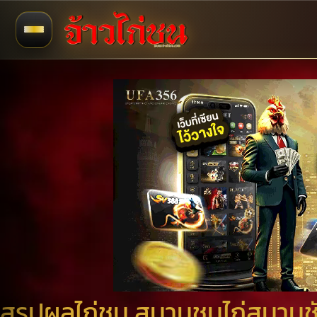
สรุปผลไก่ชน สนามชนไก่สมานชัย