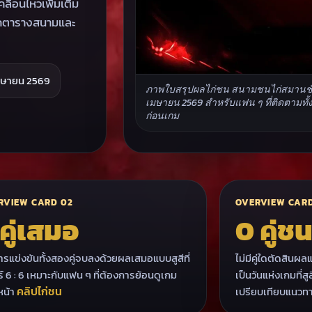
่อนไหวเพิ่มเติม
ช็กตารางสนามและ
 เมษายน 2569
ภาพใบสรุปผลไก่ชน สนามชนไก่สมานชัย(
เมษายน 2569 สำหรับแฟน ๆ ที่ติดตามทั้
ก่อนเกม
RVIEW CARD 02
OVERVIEW CARD
 คู่เสมอ
0 คู่ชน
รแข่งขันทั้งสองคู่จบลงด้วยผลเสมอแบบสูสีที่
ไม่มีคู่ใดตัดสิน
์ 6 : 6 เหมาะกับแฟน ๆ ที่ต้องการย้อนดูเกม
เป็นวันแห่งเกมที
คลิปไก่ชน
หน้า
เปรียบเทียบแนวท