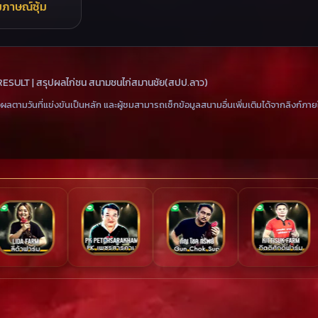
มภาษณ์ซุ้ม
ESULT | สรุปผลไก่ชน สนามชนไก่สมานชัย(สปป.ลาว)
ผลตามวันที่แข่งขันเป็นหลัก และผู้ชมสามารถเช็กข้อมูลสนามอื่นเพิ่มเติมได้จากลิงก์ภาย