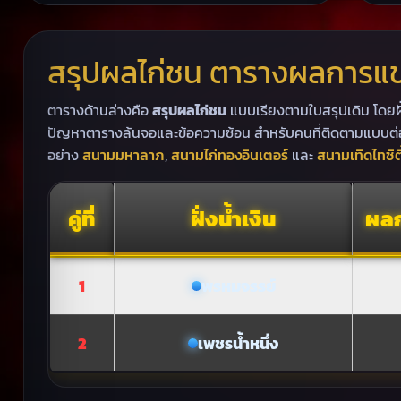
สรุปผลไก่ชน ตารางผลการแข่
ตารางด้านล่างคือ
สรุปผลไก่ชน
แบบเรียงตามใบสรุปเดิม โดยฝั
ปัญหาตารางล้นจอและข้อความซ้อน สำหรับคนที่ติดตามแบบต่อ
อย่าง
สนามมหาลาภ
,
สนามไก่ทองอินเตอร์
และ
สนามเทิดไทซิตี
คู่ที่
ฝั่งน้ำเงิน
ผลก
1
พรหมจรรย์
2
เพชรน้ำหนึ่ง