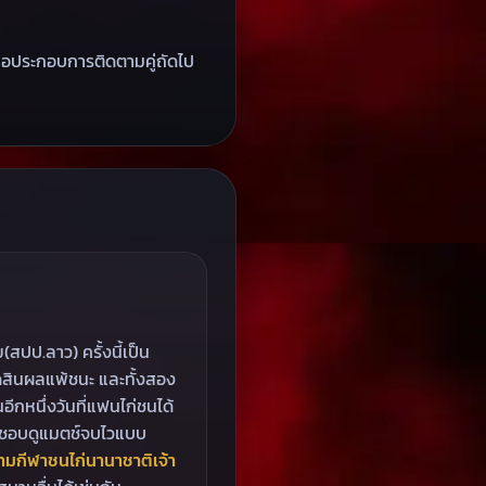
ื่อประกอบการติดตามคู่ถัดไป
ปป.ลาว) ครั้งนี้เป็น
ัดสินผลแพ้ชนะ และทั้งสอง
อีกหนึ่งวันที่แฟนไก่ชนได้
ากชอบดูแมตช์จบไวแบบ
ามกีฬาชนไก่นานาชาติเจ้า