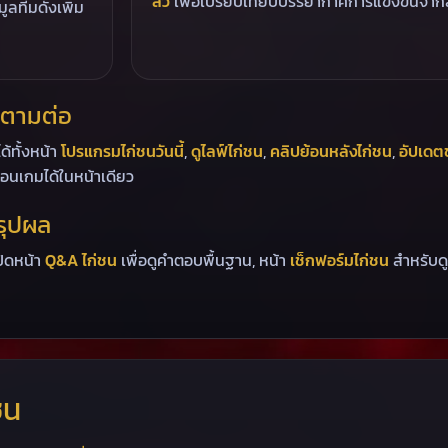
สัว
เพื่อเปรียบเทียบบรรยากาศการแข่งขันจากสน
ูลทีมดังเพิ่ม
ดตามต่อ
้ทั้งหน้า
โปรแกรมไก่ชนวันนี้
,
ดูไลฟ์ไก่ชน
,
คลิปย้อนหลังไก่ชน
,
อัปเดต
่อนเกมได้ในหน้าเดียว
รุปผล
ปิดหน้า
Q&A ไก่ชน
เพื่อดูคำตอบพื้นฐาน, หน้า
เช็กฟอร์มไก่ชน
สำหรับดู
ชน