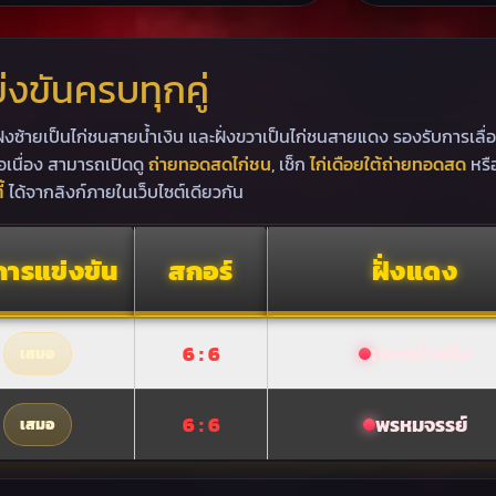
งขันครบทุกคู่
่งซ้ายเป็นไก่ชนสายน้ำเงิน และฝั่งขวาเป็นไก่ชนสายแดง รองรับการเลื
เนื่อง สามารถเปิดดู
ถ่ายทอดสดไก่ชน
, เช็ก
ไก่เดือยใต้ถ่ายทอดสด
หรื
้
ได้จากลิงก์ภายในเว็บไซต์เดียวกัน
ารแข่งขัน
สกอร์
ฝั่งแดง
6 : 6
เพชรน้ำหนึ่ง
เสมอ
6 : 6
พรหมจรรย์
เสมอ