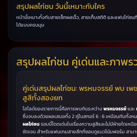
สรุปผลไก่ชน วันนี้เหมาะกับใคร
หน้านี้เหมาะทั้งกับสายเช็กผลเร็ว, สายเก็บสถิติ และแฟนไก่ชน
ได้แบบครบมุม
สรุปผลไก่ชน คู่เด่นและภาพร
คู่เด่นสรุปผลไก่ชน: พรหมจรรย์ พบ เพช
สูสีทั้งสองยก
ไฮไลต์ของรายการนี้คือการพบกันระหว่าง
พรหมจรรย์
และ
ซึ่งจบลงด้วยผลเสมอทั้ง 2 คู่ในสกอร์ 6 : 6 เหมือนกันทั้งห
ผลไก่ชน
รอบนี้โดดเด่นในเรื่องความสูสีและไม่มีฝ่ายใดเหนือ
ชัดเจน สำหรับแฟนเกมสายลึกที่ชอบดูแนวโน้มฟอร์ม สามาร