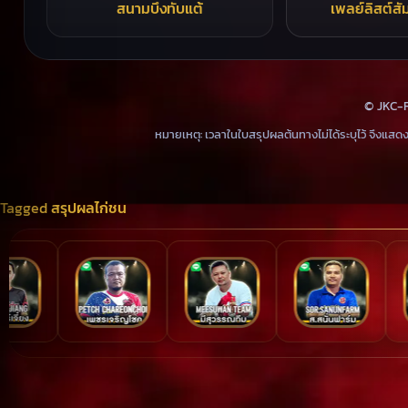
สนามบึงทับแต้
เพลย์ลิสต์สั
© JKC-R
หมายเหตุ: เวลาในใบสรุปผลต้นทางไม่ได้ระบุไว้ จึงแสดง
Tagged
สรุปผลไก่ชน