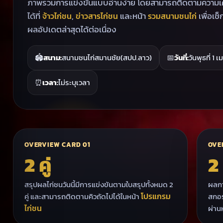
ภาพรวมการแข่งขันแบบอ่านง่าย โดยสามารถติดตามความเคลื
ได้ที่
,
และหน้า
เพื่อเ
จ้าวไก่ชน
ข่าวสารไก่ชน
รวมสนามชนไก่
ผลอัปเดตล่าสุดได้ต่อเนื่อง
🏟️
สนาม:
สนามชนไก่สมานชัย(สปป.ลาว)
📅
วันที่:
วันพุธที่ 1
⏰
เวลา:
ไม่ระบุเวลา
OVERVIEW CARD 01
OVE
2 คู่
2
สรุปผลไก่ชนวันนี้มีการแข่งขันตามใบสรุปทั้งหมด 2
ผลกา
โปรแกรม
คู่ และสามารถติดตามคิวถัดไปได้ในหน้า
สกอร
ไก่ชน
ผ่าน