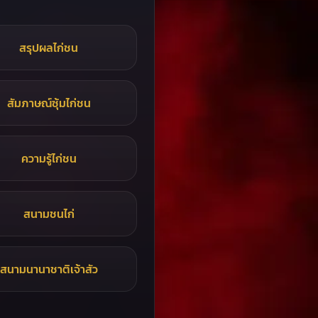
สรุปผลไก่ชน
สัมภาษณ์ซุ้มไก่ชน
ความรู้ไก่ชน
สนามชนไก่
สนามนานาชาติเจ้าสัว