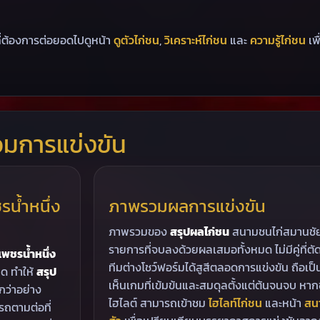
ที่ต้องการต่อยอดไปดูหน้า
ดูตัวไก่ชน
,
วิเคราะห์ไก่ชน
และ
ความรู้ไก่ชน
เพ
วมการแข่งขัน
รน้ำหนึ่ง
ภาพรวมผลการแข่งขัน
ภาพรวมของ
สรุปผลไก่ชน
สนามชนไก่สมานชัย(ส
รายการที่จบลงด้วยผลเสมอทั้งหมด ไม่มีคู่ที่ต
เพชรน้ำหนึ่ง
ทีมต่างโชว์ฟอร์มได้สูสีตลอดการแข่งขัน ถือเป็น
มด ทำให้
สรุป
เห็นเกมที่เข้มข้นและสมดุลตั้งแต่ต้นจนจบ ห
กว่าอย่าง
ไฮไลต์ สามารถเข้าชม
ไฮไลท์ไก่ชน
และหน้า
สน
ถตามต่อที่