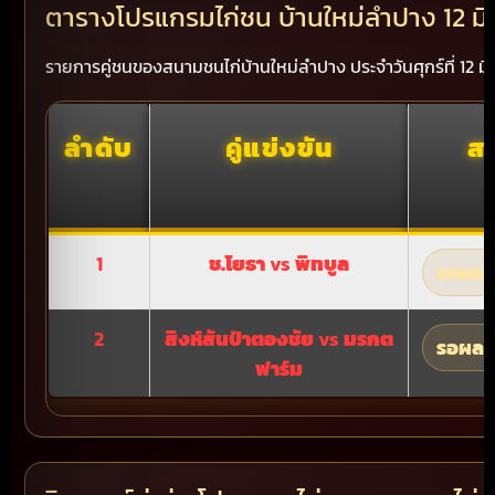
ตารางโปรแกรมไก่ชน บ้านใหม่ลำปาง 12 ม
รายการคู่ชนของสนามชนไก่บ้านใหม่ลำปาง ประจำวันศุกร์ที่ 12 มิ
ลำดับ
คู่แข่งขัน
ส
1
ช.โยธา
vs
พิทบูล
รอผลก
2
สิงห์สันป่าตองชัย
vs
มรกต
รอผลก
ฟาร์ม