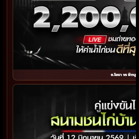
ช.โยธา vs พิทบูล