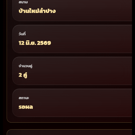
สนาม
บ้านใหม่ลำปาง
วันที่
12 มิ.ย. 2569
จำนวนคู่
2 คู่
สถานะ
รอผล