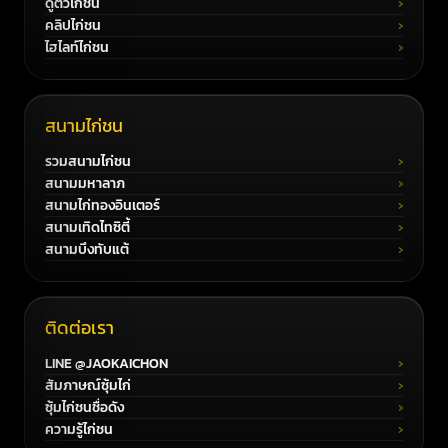
ดูตัวไก่ชน
คลิปไก่ชน
ไฮไลท์ไก่ชน
สนามไก่ชน
รวมสนามไก่ชน
สนามมหาลาภ
สนามไก่ทองอินเตอร์
สนามเทิดไทซิตี้
สนามบึงทับแต้
ติดต่อเรา
LINE @JAOKAICHON
สัมภาษณ์ซุ้มไก่
ซุ้มไก่ชนชื่อดัง
ความรู้ไก่ชน