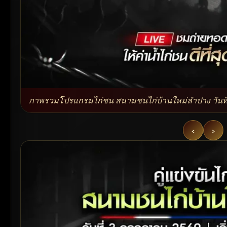
ภาพรวมโปรแกรมไก่ชน สนามชนไก่บ้านใหม่ลำปาง วันที
‹
›