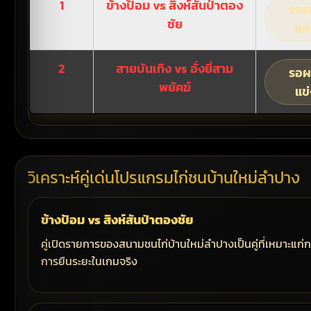
1
ข้างป้อม vs สิงห์สันป่าตอง
รอผ
ชัย
แข่
2
สายบันเทิง vs อั่งยี่สาม
รอผ
พยัคฆ์
แข่
วิเคราะห์คู่เด่นโปรแกรมไก่ชนบ้านใหม่ลำปาง
ข้างป้อม vs สิงห์สันป่าตองชัย
คู่เปิดรายการของสนามชนไก่บ้านใหม่ลำปางเป็นคู่ที่เหมาะแก่ก
การยืนระยะในเกมจริง