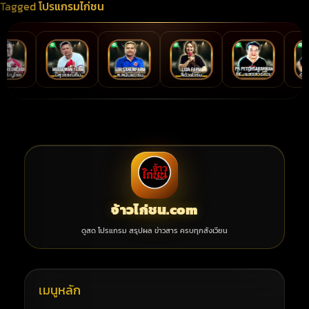
Tagged
โปรแกรมไก่ชน
จ้าวไก่ชน.com
ดูสด โปรแกรม สรุปผล ข่าวสาร ครบทุกสังเวียน
เมนูหลัก