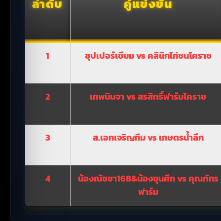
ลำดับ
คู่แข่งขัน
1
ซุปเปอร์เขียม vs คลินิกไก่ชนโคราช
2
เทพนินจา vs สรสิทธิ์ฟาร์มโคราช
3
ส.เอกเจริญทีม vs เกษตรน้ำลึก
4
น้องณัชชา168&น้องขุนศึก vs คุณภัทร
ฟาร์ม