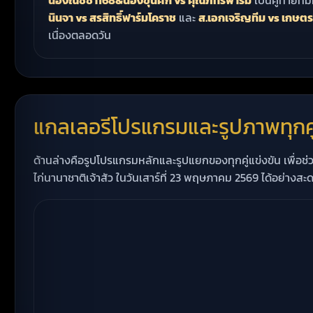
น้องณัชชา168&น้องขุนศึก vs คุณภัทรฟาร์ม
เป็นคู่ท้ายที่
นินจา vs สรสิทธิ์ฟาร์มโคราช
และ
ส.เอกเจริญทีม vs เกษตร
เนื่องตลอดวัน
แกลเลอรีโปรแกรมและรูปภาพทุกคู
ด้านล่างคือรูปโปรแกรมหลักและรูปแยกของทุกคู่แข่งขัน เพื่อ
ไก่นานาชาติเจ้าสัว ในวันเสาร์ที่ 23 พฤษภาคม 2569 ได้อย่างสะดว