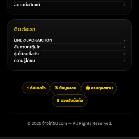
สนามบึงทับแต้
ติดต่อเรา
LINE @JAOKAICHON
สัมภาษณ์ซุ้มไก่
ซุ้มไก่ชนชื่อดัง
ความรู้ไก่ชน
⚡ อัปเดตไว
🎯 ข้อมูลครบ
🏟️ ครบทุกสนาม
📱 รองรับมือถือ
© 2026 จ้าวไก่ชน.com — All Rights Reserved.