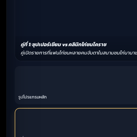
คู่ที่ 1: ซุปเปอร์เขียม vs คลินิกไก่ชนโคราช
คู่เปิดรายการที่แฟนไก่ชนหลายคนจับตาในสนามชนไก่นานาชาต
‹
›
รูปโปรแกรมหลัก