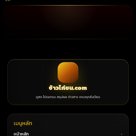
จ้าวไก่ชน.com
ดูสด โปรแกรม สรุปผล ข่าวสาร ครบทุกสังเวียน
เมนูหลัก
หน้าหลัก