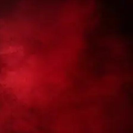
คู่ที่ 2
P.N.V
KKF.เส
สถานะ:
วันที่:
อีกหนึ่งค
สนใจ เหม
ของคู่แข