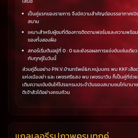
เสมอ
เป็นคู่แรกของรายการ จึงมีความสำคัญต่อบรรยากาศเปิ
สนาม
เหมาะสำหรับผู้ชมที่ต้องการติดตามฟอร์มและความพร้อม
ของทั้งสองฝั่ง
สกอร์เริ่มต้นอยู่ที่ 0 : 0 และยังรอผลการแข่งขันเช่นเดียว
กับทุกคู่ในวันนี้
ส่วนคู่อื่นอย่าง P.N.V.บ้านทรัพย์&ก.หนุ่มนคร พบ KKF.เสือด
แห่งเมืองย่า และ เพชรศรีแสง พบ เพชรนาวิน ก็เป็นคู่ที่ช่วย
เติมความเข้มข้นให้โปรแกรมประจำวันของสนามชนไก่นานาช
ติเจ้าสัวได้อย่างครบถ้วน
แกลเลอรีรูปภาพครบทุกคู่