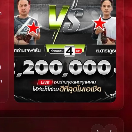
ด
ุ
า
‹
›