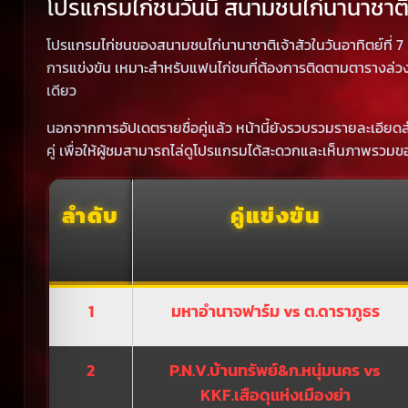
โปรแกรมไก่ชนวันนี้ สนามชนไก่นานาชาติเ
โปรแกรมไก่ชนของสนามชนไก่นานาชาติเจ้าสัวในวันอาทิตย์ที่ 7 ม
การแข่งขัน เหมาะสำหรับแฟนไก่ชนที่ต้องการติดตามตารางล่วง
เดียว
นอกจากการอัปเดตรายชื่อคู่แล้ว หน้านี้ยังรวบรวมรายละเอียดสำ
คู่ เพื่อให้ผู้ชมสามารถไล่ดูโปรแกรมได้สะดวกและเห็นภาพรวมของ
ลำดับ
คู่แข่งขัน
1
มหาอำนาจฟาร์ม vs ต.ดาราภูธร
2
P.N.V.บ้านทรัพย์&ก.หนุ่มนคร vs
KKF.เสือดุแห่งเมืองย่า