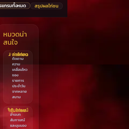
รแกรมทั้งหมด
สรุปผลไก่ชน
หมวดน่า
สนใจ
📡
ถ่ายทอดสดไก่ชน
ติดตาม
ความ
เคลื่อนไหว
ของ
รายการ
ประจำวัน
จากหลาย
สนาม
🎙️
สัมภาษณ์ซุ้มไก่ชน
อ่านบท
สัมภาษณ์
และมุมมอง