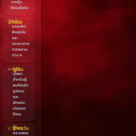
จากซุ้ม
ไก่ชนชื่อดัง
🎬
คลิปไก่ชน
รวมคลิป
ย้อนหลัง
และ
บรรยากาศ
จากสนาม
ต่าง ๆ
👀
ดูตัวไก่ชน
เนื้อหา
สำหรับผู้
ชมที่สนใจ
รูปแบบ
และ
ลักษณะ
เด่นของ
ไก่ชน
📈
ราคาไก่ชนวันนี้
ตรวจสอบ