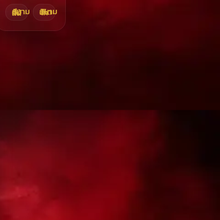
สนามเทิดไท
สนามบึงทับแต้