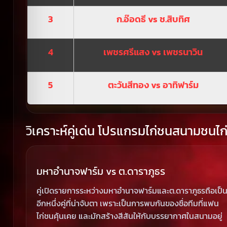
3
ก.อ๊อดธี vs ช.สิบทิศ
4
เพชรศรีแสง vs เพชรนาวิน
5
ตะวันสีทอง vs อาทิฟาร์ม
วิเคราะห์คู่เด่น โปรแกรมไก่ชนสนามชนไก่
มหาอำนาจฟาร์ม vs ต.ดาราภูธร
คู่เปิดรายการระหว่างมหาอำนาจฟาร์มและต.ดาราภูธรถือเป็
อีกหนึ่งคู่ที่น่าจับตา เพราะเป็นการพบกันของชื่อทีมที่แฟน
ไก่ชนคุ้นเคย และมักสร้างสีสันให้กับบรรยากาศในสนามอยู่