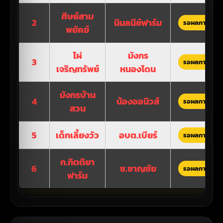
ศิษย์สาม
2
นินลนีย์ฟาร์ม
รอผลการแข่งข
พยัคฆ์
ไผ่
มังกร
3
รอผลการแข่งข
เจริญทรัพย์
หนองโดน
มังกรบ้าน
4
น้องออนิวส์
รอผลการแข่งข
สวน
5
เด็กเลี้ยงวัว
อบต.เบียร์
รอผลการแข่งข
ก.กิตติยา
6
ช.ชาญชัย
รอผลการแข่งข
ฟาร์ม