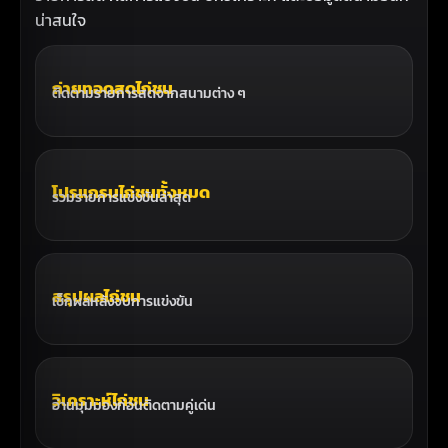
น่าสนใจ
ถ่ายทอดสดไก่ชน
ติดตามรายการสดจากสนามต่าง ๆ
โปรแกรมไก่ชนทั้งหมด
รวมรายการแข่งขันล่าสุด
สรุปผลไก่ชน
เช็กผลหลังจบการแข่งขัน
วิเคราะห์ไก่ชน
อ่านมุมมองก่อนติดตามคู่เด่น