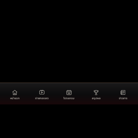
หน้าแรก
ถ่ายทอดสด
โปรแกรม
สรุปผล
ข่าวสาร