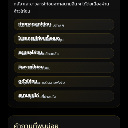
หลัง และข่าวสารไก่ชนจากสนามอื่น ๆ ได้ต่อเนื่องผ่าน
จ้าวไก่ชน
ถ่ายทอดสดไก่ชน
ติดตามภาพสดจากสนามต่าง ๆ
โปรแกรมไก่ชนทั้งหมด
รวมตารางแข่งขันอัปเดตล่าสุด
สรุปผลไก่ชน
เช็กผลการแข่งขันย้อนหลัง
วิเคราะห์ไก่ชน
อ่านมุมมองก่อนรับชม
ดูตัวไก่ชน
ข้อมูลประกอบการติดตามฟอร์ม
สนามชนไก่
รวมข้อมูลสนามที่น่าสนใจ
คำถามที่พบบ่อย