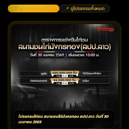
🎥 ดูถ่ายทอดสดไก่ชน
📌 ดูโปรแกรมทั้งหมด
โปรแกรมไก่ชน สนามชนไก่มังกรทอง สปป.ลาว วันที่ 30
เมษายน 2569