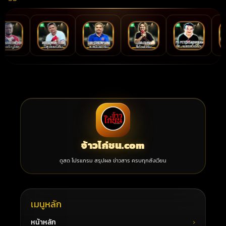
จ้าวไก่ชน.com
ดูสด โปรแกรม สรุปผล ข่าวสาร ครบทุกสังเวียน
เมนูหลัก
หน้าหลัก