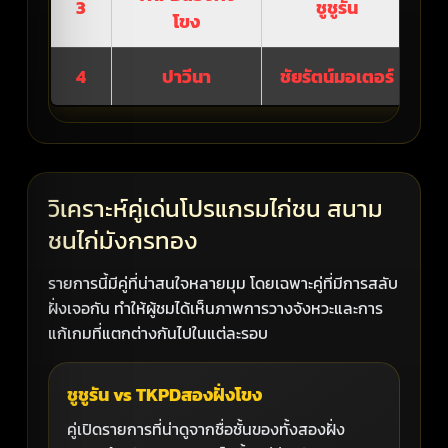
3
ชูชูรัน
รอ
โขง
4
ปาวีนา
ชัยรัตน์มอเตอร์
รอ
วิเคราะห์คู่เด่นโปรแกรมไก่ชน สนาม
ชนไก่มังกรทอง
รายการนี้มีคู่ที่น่าสนใจหลายมุม โดยเฉพาะคู่ที่มีการสลับ
ฝั่งเจอกัน ทำให้ผู้ชมได้เห็นภาพการวางจังหวะและการ
แก้เกมที่แตกต่างกันไปในแต่ละรอบ
ชูชูรัน vs TKPDสองฝั่งโขง
คู่เปิดรายการที่น่าดูจากชื่อชั้นของทั้งสองฝั่ง