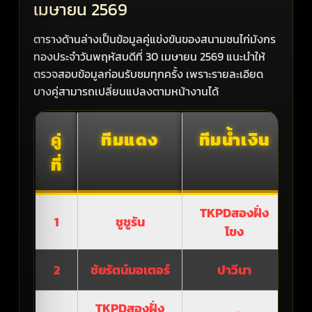
เมษายน 2569
ตารางด้านล่างเป็นข้อมูลคู่แข่งขันของสนามชนไก่มังกร
ทองประจำวันพฤหัสบดีที่ 30 เมษายน 2569 แนะนำให้
ตรวจสอบข้อมูลก่อนรับชมทุกครั้ง เพราะรายละเอียด
บางคู่สามารถเปลี่ยนแปลงตามหน้างานได้
คู่
ทีมแดง
ทีมน้ำเงิน
ที่
TKPDสองฝั่ง
1
ชูชูรัน
รอ
โขง
2
ชัยรัตน์มอเตอร์
ปาวีนา
รอ
TKPDสองฝั่ง