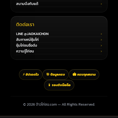
สนามบึงทับแต้
ติดต่อเรา
LINE @JAOKAICHON
สัมภาษณ์ซุ้มไก่
ซุ้มไก่ชนชื่อดัง
ความรู้ไก่ชน
⚡ อัปเดตไว
🎯 ข้อมูลครบ
🏟️ ครบทุกสนาม
📱 รองรับมือถือ
© 2026 จ้าวไก่ชน.com — All Rights Reserved.