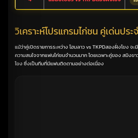
รอ
วิเคราะห์โปรแกรมไก่ชน คู่เด่นประจ
แม้ว่าคู่เปิดรายการระหว่าง โฮมลาว vs TKPDสองฝั่งโขง จะมีก
ความสนใจจากแฟนไก่ชนจำนวนมาก โดยเฉพาะคู่ของ สมิงขาว แ
โขง ซึ่งเป็นทีมที่มีแฟนติดตามอย่างต่อเนื่อง