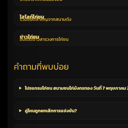
ไฮไลท์ไก่ชน
รวมช็อตสำคัญจากสนามดัง
ข่าวไก่ชน
อัปเดตข่าวสารวงการไก่ชน
คำถามที่พบบ่อย
โปรแกรมไก่ชน สนามชนไก่มังกรทอง วันที่ 7 พฤษภาคม 256
คู่ไหนถูกยกเลิกการแข่งขัน?