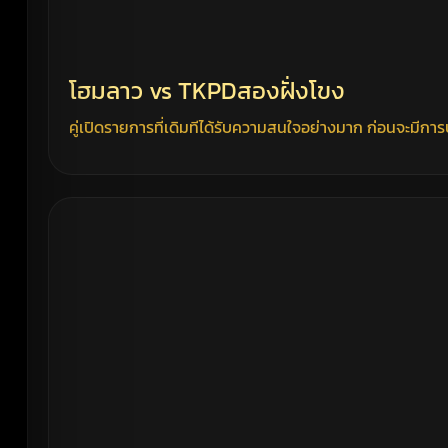
โฮมลาว vs TKPDสองฝั่งโขง
คู่เปิดรายการที่เดิมทีได้รับความสนใจอย่างมาก ก่อนจะมีก