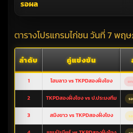
รอผล
ตารางโปรแกรมไก่ชน วันที่ 7 พฤ
ลำดับ
คู่แข่งขัน
1
โฮมลาว vs TKPDสองฝั่งโขง
ยก
2
TKPDสองฝั่งโขง vs ป.ประมงทีม
รอ
3
สมิงขาว vs TKPDสองฝั่งโขง
รอ
4
แชมป์เบียร์ vs TKPDสองฝั่งโขง