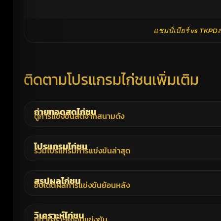
แชมป์เบียร์ vs TKPDส
ติดตามโปรแกรมไก่ชนเพิ่มเติม
ถ่ายทอดสดไก่ชน
ดูการแข่งขันสดจากสนามดัง
โปรแกรมไก่ชน
รวมโปรแกรมการแข่งขันล่าสุด
สรุปผลไก่ชน
อัปเดตผลการแข่งขันย้อนหลัง
วิเคราะห์ไก่ชน
บทวิเคราะห์ก่อนแข่งขัน