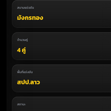
สนามแข่งขัน
มังกรทอง
จำนวนคู่
4 คู่
พื้นที่แข่งขัน
สปป.ลาว
สถานะ