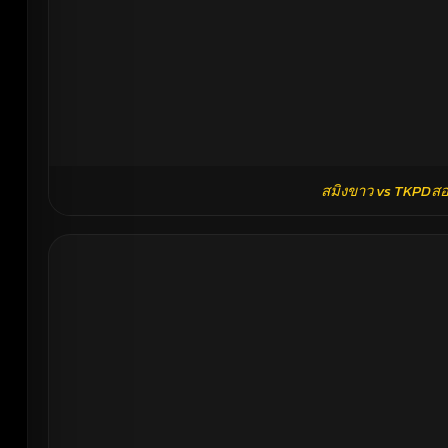
สมิงขาว vs TKPDสอง