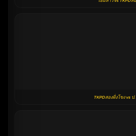
โฮมลาว vs TKPDสอง
TKPDสองฝั่งโขง vs ป