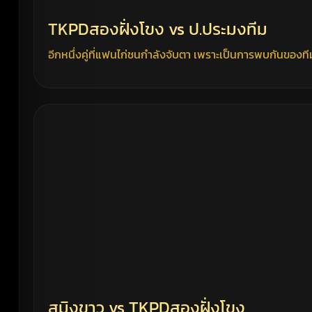
TKPDสองฝั่งโขง vs ป.ประมงทีม
อีกหนึ่งคู่ที่แฟนไก่ชนกำลังจับตา เพราะเป็นการพบกันของทีม
สมิงขาว vs TKPDสองฝั่งโขง