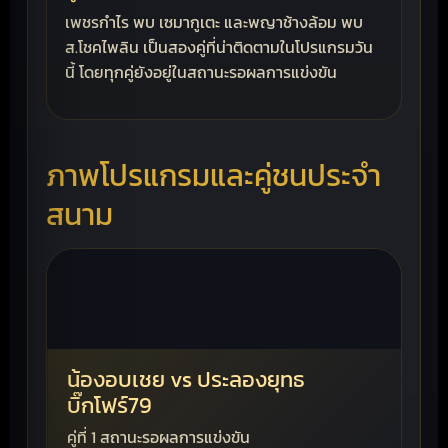
เพชรกำไร พบ เซมากูเตะ และพญาช้างล้อม พบ
ส.โชคไพลิน เป็นสองคู่ที่น่าติดตามในโปรแกรมวัน
นี้ โดยทุกคู่ยังอยู่ในสถานะรอผลการแข่งขัน
ภาพโปรแกรมและคู่ชนประจำ
สนาม
น้องอบเชย vs ประลองยุทธ
เพ
บิ๊กโฟร์79
2569
คู่ท
คู่ที่ 1 สถานะรอผลการแข่งขัน