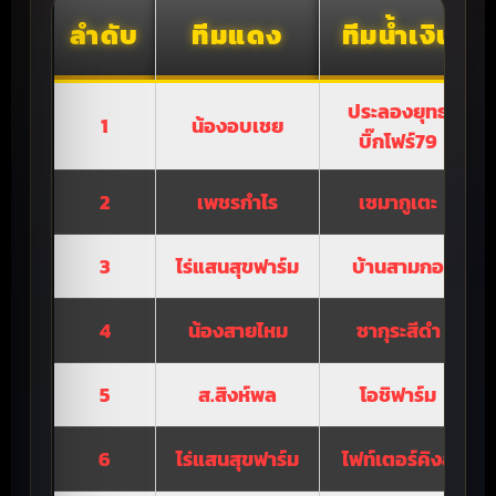
ลำดับ
ทีมแดง
ทีมน้ำเงิน
ประลองยุทธ
1
น้องอบเชย
บิ๊กโฟร์79
2
เพชรกำไร
เซมากูเตะ
3
ไร่แสนสุขฟาร์ม
บ้านสามกอ
4
น้องสายไหม
ซากุระสีดำ
5
ส.สิงห์พล
โอชิฟาร์ม
6
ไร่แสนสุขฟาร์ม
ไฟท์เตอร์คิงส์