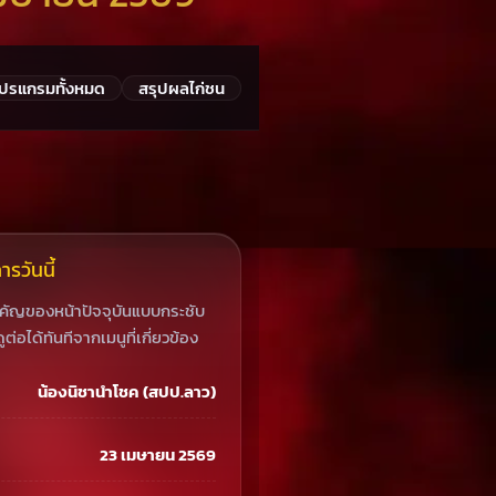
โปรแกรมทั้งหมด
สรุปผลไก่ชน
รวันนี้
ำคัญของหน้าปัจจุบันแบบกระชับ
ูต่อได้ทันทีจากเมนูที่เกี่ยวข้อง
น้องนิชานำโชค (สปป.ลาว)
23 เมษายน 2569