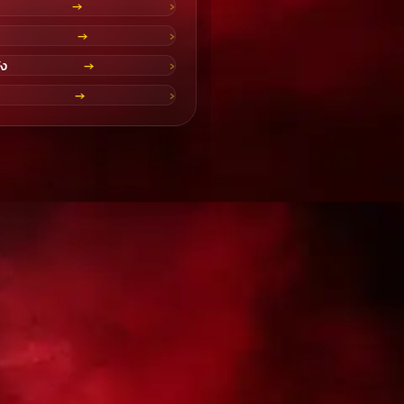
→
→
ัง
→
→