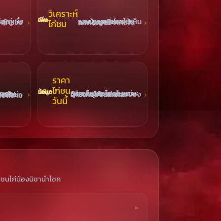
วิเคราะห์
อ่านเพิ่ม
ไก่ชน
รวมมุมมองก่อนชนและข้อมูลที่ช่วยให้เห็นภาพรวมของเกมในแต่ละสนาม
ราคา
ไก่ชน
ข้อมูลเสริม
ดูภาพรวมราคาในแต่ละวันควบคู่กับโปรแกรม เพื่อเก็บบรรยากาศของรายการให้ครบถ้วน
สนใจ และประเด็นเด่นจากหลายสนาม
วันนี้
มชนไก่น้องนิชานำโชค
−