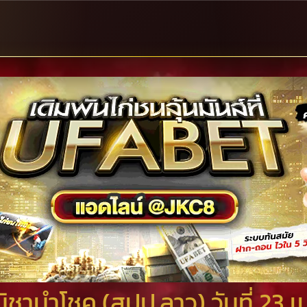
ิชานำโชค (สปป.ลาว) วันที่ 23