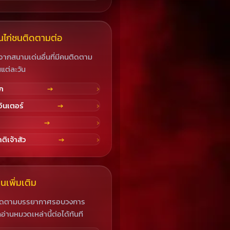
นไก่ชนติดตามต่อ
จากสนามเด่นอื่นที่มีคนติดตาม
นแต่ละวัน
ภ
→
ินเตอร์
→
→
ิเจ้าสัว
→
นเพิ่มเติม
ติดตามบรรยากาศรอบวงการ
่านหมวดเหล่านี้ต่อได้ทันที