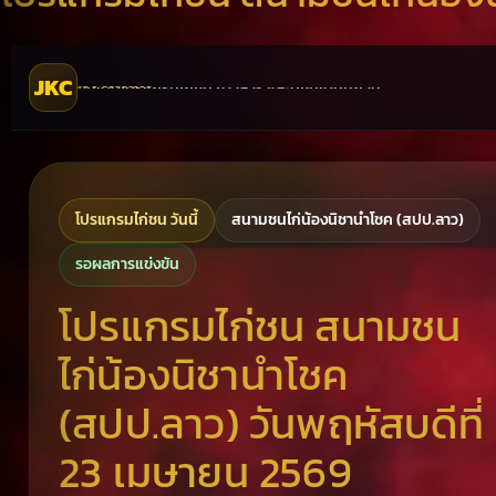
JKC
จ้าวไก่ชน
อัปเดตโปรแกรมไก่ชน ข่าวสาร และคู่ชนเด่นทุกวัน
โปรแกรมไก่ชน วันนี้
สนามชนไก่น้องนิชานำโชค (สปป.ลาว)
รอผลการแข่งขัน
โปรแกรมไก่ชน สนามชน
ไก่น้องนิชานำโชค
(สปป.ลาว) วันพฤหัสบดีที่
23 เมษายน 2569