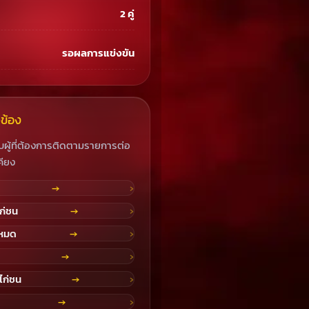
2 คู่
รอผลการแข่งขัน
ยวข้อง
บผู้ที่ต้องการติดตามรายการต่อ
คียง
→
ก่ชน
→
งหมด
→
→
ไก่ชน
→
→