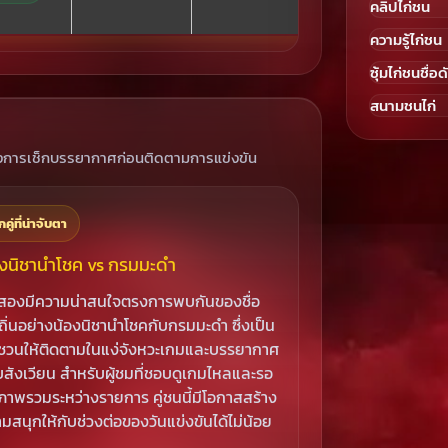
คลิปไก่ชน
ความรู้ไก่ชน
ซุ้มไก่ชนชื่อด
สนามชนไก่
ต้องการเช็กบรรยากาศก่อนติดตามการแข่งขัน
กคู่ที่น่าจับตา
องนิชานำโชค vs กรมมะดำ
ที่สองมีความน่าสนใจตรงการพบกันของชื่อ
าถิ่นอย่างน้องนิชานำโชคกับกรมมะดำ ซึ่งเป็น
ที่ชวนให้ติดตามในแง่จังหวะเกมและบรรยากาศ
สังเวียน สำหรับผู้ชมที่ชอบดูเกมไหลและรอ
นภาพรวมระหว่างรายการ คู่ชนนี้มีโอกาสสร้าง
มสนุกให้กับช่วงต่อของวันแข่งขันได้ไม่น้อย