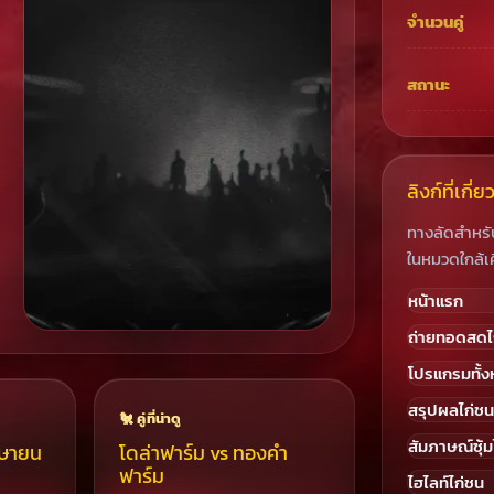
จำนวนคู่
สถานะ
ลิงก์ที่เกี่
ทางลัดสำหรั
ในหมวดใกล้เ
หน้าแรก
ถ่ายทอดสดไ
รวมโปรแกรมวันนี้ครบในหน้าเดียว
โปรแกรมทั้
ดูคู่ชนเด่น ตารางแข่งขัน ภาพแต่ละคู่
สรุปผลไก่ชน
และลิงก์ติดตามรายการต่อเนื่องจากจ้าว
🐔 คู่ที่น่าดู
ไก่ชน
สัมภาษณ์ซุ้ม
มษายน
โดล่าฟาร์ม vs ทองคำ
ฟาร์ม
ไฮไลท์ไก่ชน