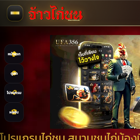
🏠
หน้าแรก
🔴
ดูสด
📋
โปรแกรม
🏆
ผลชน
โปรแกรมไก่ชน สนามชนไก่น้องน