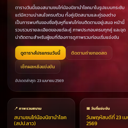
ตารางวันนี้ของสนามชนไก่น้องนิชานำโชคมาในรูปแบบกระชับ
แต่มีความน่าสนใจครบถ้วน ทั้งคู่เปิดสนามและคู่รองต่าง
เป็นการพบกันของชื่อคุ้นหูที่แฟนไก่ชนติดตามอยู่เสมอ หน้านี้
รวบรวมรายละเอียดของแต่ละคู่ ภาพประกอบครบทุกคู่ และจุด
น่าติดตามสำหรับผู้ชมที่ต้องการดูภาพรวมก่อนเริ่มแข่งขัน
ดูตารางโปรแกรมวันนี้
ติดตามถ่ายทอดสด
เช็กผลหลังแข่งขัน
อัปเดตล่าสุด: 23 เมษายน 2569
📍 ภาพรวมสนาม
📅 วันที่แข่งขัน
สนามชนไก่น้องนิชานำโชค
วันพฤหัสบดีที่ 23 เ
(สปป.ลาว)
2569