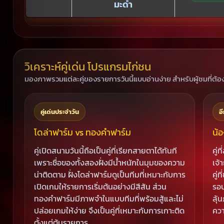
มะดำ
วิเคราะห์คู่เด่น โปรแกรมไก่ชน
มองภาพรวมแต่ละคู่ของรายการวันนี้แบบอ่านง่าย สำหรับผู้ชมที่
คู่เด่นประจำวัน
อี
โดล่าฟาร์ม vs ทองคำฟาร์ม
น้
คู่เปิดสนามวันนี้ถือเป็นคู่ที่เรียกสายตาได้ทันที
คู่
เพราะชื่อของทั้งสองฝั่งมีน้ำหนักในมุมของความ
เจ้
น่าติดตาม ฝั่งโดล่าฟาร์มดูเป็นทีมที่เหมาะกับการ
คู่
เปิดเกมให้รายการเริ่มต้นอย่างมีสีสัน ส่วน
รอบ
ทองคำฟาร์มมีภาพจำในแบบทีมที่พร้อมสู้และไม่
ลุ้
ปล่อยเกมให้ง่าย จึงเป็นคู่ที่เหมาะกับการเกาะติด
ควา
ตั้งแต่ต้นรายการ