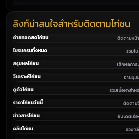
ลิงก์น่าสนใจสำหรับติดตามไก่ชน
ถ่ายทอดสดไก่ชน
ติดตามหน้
โปรแกรมทั้งหมด
รวมโป
สรุปผลไก่ชน
เช็กผลการแ
วิเคราะห์ไก่ชน
อ่านมุม
ดูตัวไก่ชน
รวมเนื้อหาสำห
ราคาไก่ชนวันนี้
ติดตามข้
ข่าวสารไก่ชน
อัปเดตเรื่
คลิปไก่ชน
รวมคลิ