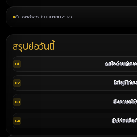
อัปเดตล่าสุด: 19 เมษายน 2569
สรุปย่อวันนี้
ดูสไลด์รูปคู่ชน
01
รวมภาพหลักและภาพ
ไฮไลท์ไก่ชน
02
รวมคู่มันแ
สัมภาษณ์ซุ้
03
ติดตามมุมมอง
ซุ้มไก่ชนชื่อ
04
รวมรายชื่อและ