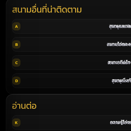
สนามอื่นที่น่าติดตาม
สนามมหาล
A
ดูข้อมูลแล
สนามไก่ทองอ
B
ติดตามรายกา
สนามเทิดไท
C
รวมหน้าเนื้อหา
สนามบึงท
D
ดูข้อมูลสนา
อ่านต่อ
ความรู้ไก่ช
K
บทความอ่านง