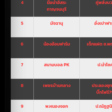
4
มือน้ำอิสระ
ภู่พลังบ
กาญจนบุรี
5
มัจฉานุ
อั่งเปาฟา
6
น้องอ้อมฟาร์ม
เด็กแฝด ช.
7
สนามบอล PK
ป.นำโช
8
เพชรบ้านกลาง
ประลองยุท
บิ๊กโฟร์
9
พ.หนองจอก
ป.ณัฎฐน