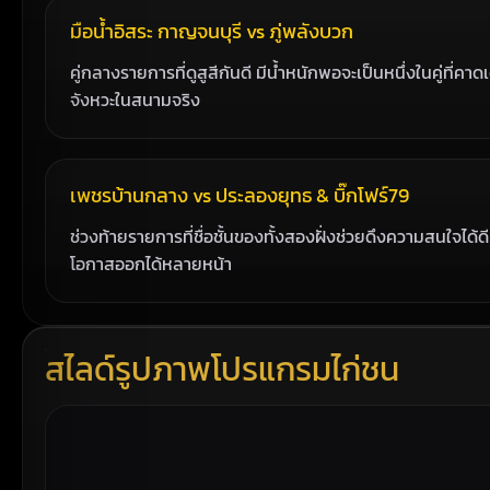
มือน้ำอิสระ กาญจนบุรี vs ภู่พลังบวก
คู่กลางรายการที่ดูสูสีกันดี มีน้ำหนักพอจะเป็นหนึ่งในคู่ที่คา
จังหวะในสนามจริง
เพชรบ้านกลาง vs ประลองยุทธ & บิ๊กโฟร์79
ช่วงท้ายรายการที่ชื่อชั้นของทั้งสองฝั่งช่วยดึงความสนใจได
โอกาสออกได้หลายหน้า
สไลด์รูปภาพโปรแกรมไก่ชน