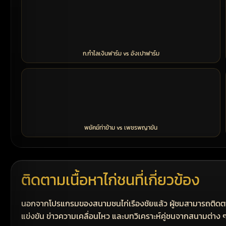
ก.กำไลเงินฟาร์ม vs อังเปาฟาร์ม
พยัคฆ์ท่าข้าม vs เพชรพญาขัน
ติดตามเนื้อหาไก่ชนที่เกี่ยวข้อง
นอกจากโปรแกรมของสนามชนไก่เรืองชัยแล้ว ผู้ชมสามารถติดตามข
แข่งขัน ข่าวความเคลื่อนไหว และบทวิเคราะห์คู่ชนจากสนามต่าง ๆ 