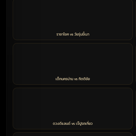
ราชาโชค vs วัยรุ่นขี้เมา
เด็กนครน่าน vs กิตติชัย
ดวงดีแลนด์ vs เจ๊ปูรถเกี่ยว