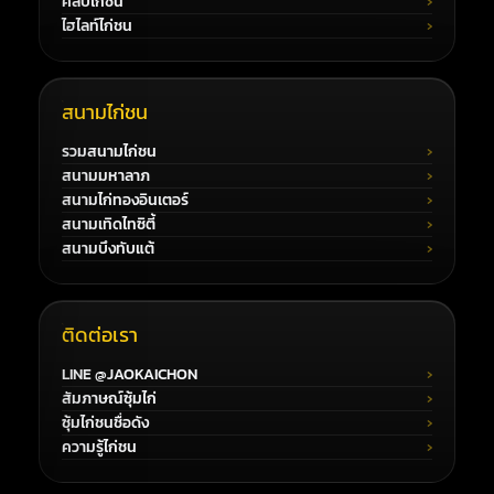
คลิปไก่ชน
ไฮไลท์ไก่ชน
สนามไก่ชน
รวมสนามไก่ชน
สนามมหาลาภ
สนามไก่ทองอินเตอร์
สนามเทิดไทซิตี้
สนามบึงทับแต้
ติดต่อเรา
LINE @JAOKAICHON
สัมภาษณ์ซุ้มไก่
ซุ้มไก่ชนชื่อดัง
ความรู้ไก่ชน