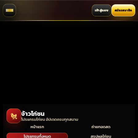
เข้าสู่ระบบ
สมัครสมาชิก
จ้าวไก่ชน
🐔
โปรแกรมไก่ชน อัปเดตครบทุกสนาม
หน้าแรก
ถ่ายทอดสด
โปรแกรมทั้งหมด
สรุปผลไก่ชน