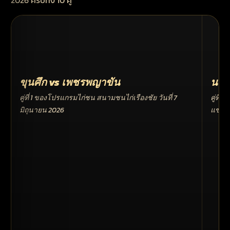
2026 ครบทั้ง 10 คู่
ขุนศึก vs เพชรพญาขัน
นารา
คู่ที่ 1 ของโปรแกรมไก่ชน สนามชนไก่เรืองชัย วันที่ 7
คู่ที
มิถุนายน 2026
แข่งข