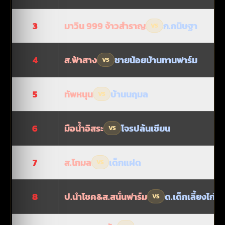
มาวิน 999 จ้าวสำราญ
ก.กนิษฐา
3
VS
ส.ฟ้าสาง
ชายน้อยบ้านทานฟาร์ม
4
VS
ทัพหนุน
บ้านนฤมล
5
VS
มือน้ำอิสระ
โจรปล้นเซียน
6
VS
ส.โกมล
เด็กแฝด
7
VS
ป.นำโชค&ส.สนั่นฟาร์ม
ด.เด็กเลี้ยงไก่
8
VS