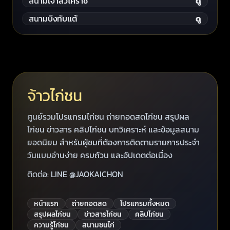
สนามเจ้าสัวโคราช
ดู
สนามบึงทับแต้
ดู
จ้าวไก่ชน
ศูนย์รวมโปรแกรมไก่ชน ถ่ายทอดสดไก่ชน สรุปผล
ไก่ชน ข่าวสาร คลิปไก่ชน บทวิเคราะห์ และข้อมูลสนาม
ยอดนิยม สำหรับผู้ชมที่ต้องการติดตามรายการประจำ
วันแบบอ่านง่าย ครบถ้วน และอัปเดตต่อเนื่อง
ติดต่อ: LINE @JAOKAICHON
หน้าแรก
ถ่ายทอดสด
โปรแกรมทั้งหมด
สรุปผลไก่ชน
ข่าวสารไก่ชน
คลิปไก่ชน
ความรู้ไก่ชน
สนามชนไก่