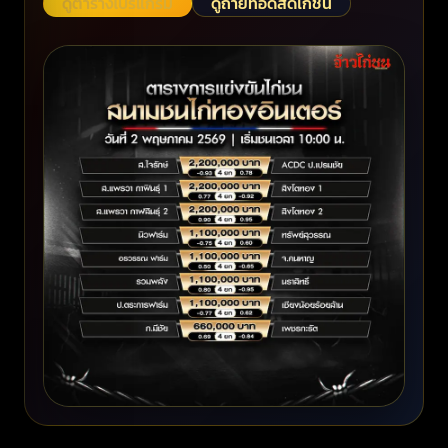
ดูตารางโปรแกรม
ดูถ่ายทอดสดไก่ชน