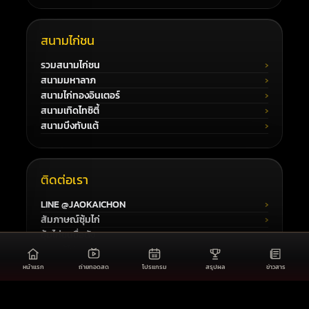
สนามไก่ชน
รวมสนามไก่ชน
สนามมหาลาภ
สนามไก่ทองอินเตอร์
สนามเทิดไทซิตี้
สนามบึงทับแต้
ติดต่อเรา
LINE @JAOKAICHON
สัมภาษณ์ซุ้มไก่
ซุ้มไก่ชนชื่อดัง
ความรู้ไก่ชน
หน้าแรก
ถ่ายทอดสด
โปรแกรม
สรุปผล
ข่าวสาร