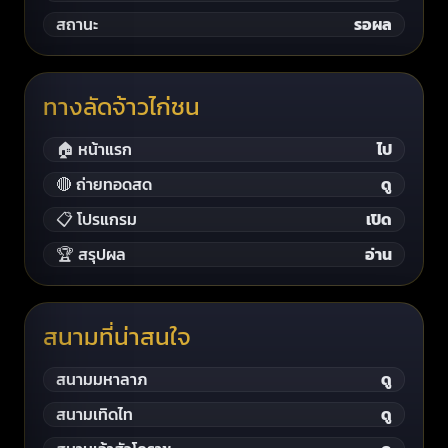
สถานะ
รอผล
ทางลัดจ้าวไก่ชน
🏠 หน้าแรก
ไป
🔴 ถ่ายทอดสด
ดู
📋 โปรแกรม
เปิด
🏆 สรุปผล
อ่าน
สนามที่น่าสนใจ
สนามมหาลาภ
ดู
สนามเทิดไท
ดู