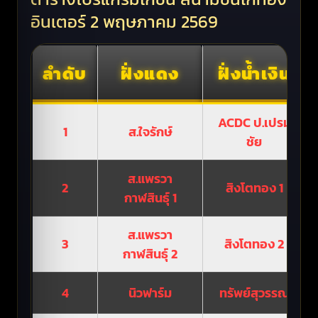
อินเตอร์ 2 พฤษภาคม 2569
ลำดับ
ฝั่งแดง
ฝั่งน้ำเงิน
ACDC ป.เปรม
1
ส.ใจรักษ์
ชัย
ส.แพรวา
2
สิงโตทอง 1
กาฬสินธุ์ 1
ส.แพรวา
3
สิงโตทอง 2
กาฬสินธุ์ 2
4
นิวฟาร์ม
ทรัพย์สุวรรณ