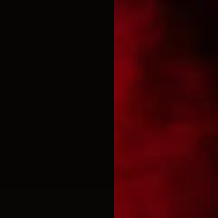
s เตชินฟาร์ม