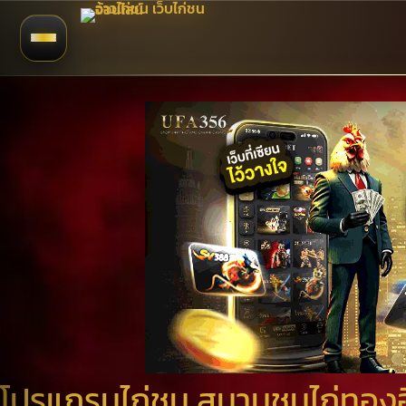
โปรแกรมไก่ชน สนามชนไก่ทองอิ