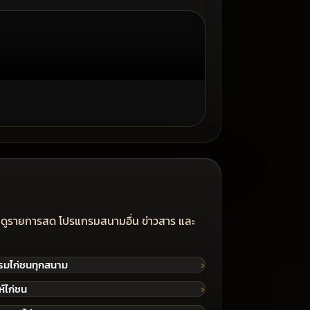
วา วรวิทย์ฟาร์ม v
ือกดูรายการสด โปรแกรมสนามอื่น ข่าวสาร และ
รมไก่ชนทุกสนาม
ห์ไก่ชน