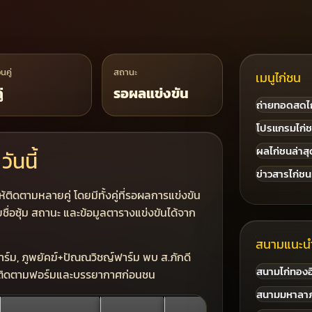
นคู่
สถานะ
เมนูไก่ชน
่
รอผลแข่งขัน
ถ่ายทอดสดไ
โปรแกรมไก่
ผลไก่ชนล่าสุ
ันนี้
ข่าวสารไก่ชน
ติดตามหลายคู่ โดยมีทั้งคู่ที่รอผลการแข่งขัน
ื่อซุ้ม สถานะ และข้อมูลตารางแข่งขันได้จาก
สนามแนะน
นฟาร์ม, ภูพยัคฆ์+ปัณณวิชญ์ฟาร์ม พบ ส.ภักดี
สนามไก่ทองอ
ำหรับติดตามฟอร์มและบรรยากาศก่อนชน
สนามมหาลา