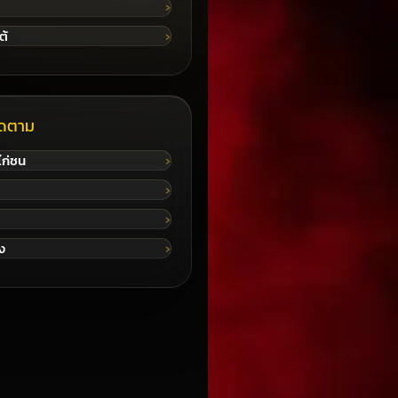
ต้
ติดตาม
ไก่ชน
ัง