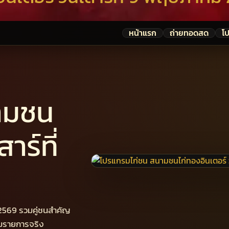
หน้าแรก
ถ่ายทอดสด
โ
ามชน
าร์ที่
 2569 รวมคู่ชนสำคัญ
ชมรายการจริง