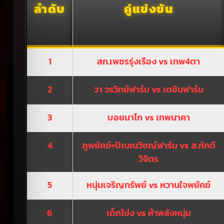
ลำดับ
คู่แข่งขัน
1
สก.เพชรรุ่งเรือง vs เทพ4ตา
2
วา วรวิทย์ฟาร์ม vs เตชินฟาร์ม
3
บอยนาโก vs เทพนาคา
4
ภูพยัคฆ์+ปัณณวิชญ์ฟาร์ม vs ส.ภักดี
วิจิตร
5
หนุ่มเจริญทรัพย์ vs หวานใจพยัคฆ์
6
เด็กโข่ง vs ห้าพลังหนุ่ม