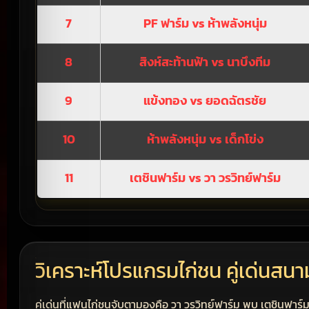
7
PF ฟาร์ม vs ห้าพลังหนุ่ม
8
สิงห์สะท้านฟ้า vs นาบึงทีม
9
แข้งทอง vs ยอดฉัตรชัย
10
ห้าพลังหนุ่ม vs เด็กโข่ง
11
เตชินฟาร์ม vs วา วรวิทย์ฟาร์ม
วิเคราะห์โปรแกรมไก่ชน คู่เด่นสน
คู่เด่นที่แฟนไก่ชนจับตามองคือ วา วรวิทย์ฟาร์ม พบ เตชินฟาร์ม เพ