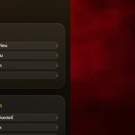
ก่ชน
ชน
ด
ำ
ินเตอร์
ภ