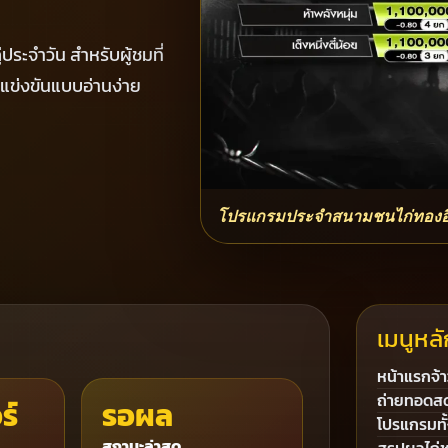
ระจำวัน สำหรับผู้ชมที่
แข่งขันแบบอ่านง่าย
โปรแกรมประจำสนามชนไก่ทองอินเต
เมนูหลั
หน้าแรกจ้า
ถ่ายทอดส
ร์
รอผล
โปรแกรมทั
สถานะล่าสุด