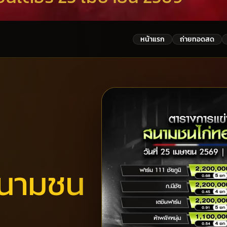
หน้าแรก
ถ่ายทอดสด
นามชน