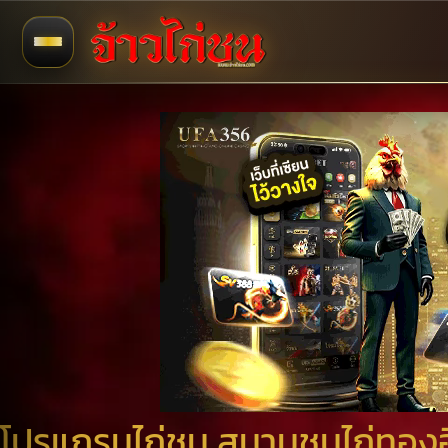
โปรแกรมไก่ชน สนามชนไก่ทองอ