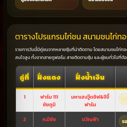
ตารางโปรแกรมไก่ชน สนามชนไก่ทอง
รายการวันนี้มีคู่ชนจากหลายซุ้มที่น่าติดตาม โดยสนามชนไก่ทอง
สนใจสูง ทั้งจากสายดูฟอร์ม สายติดตามซุ้ม และผู้ชมทั่วไปที่ต้อ
คู่ที่
ฝั่งแดง
ฝั่งน้ำเงิน
1
ฟาร์ม 111
มหาเฮงวู๊ดชิฟ&จีจี้
รอ
ชัยภูมิ
ฟาร์ม
2
ก.มีชัย
ขวัญฟ้า
รอ