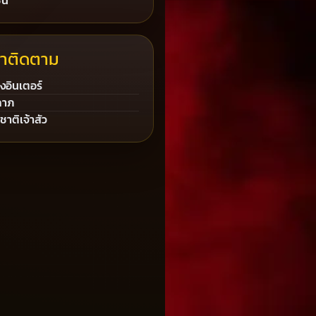
ชน
่าติดตาม
งอินเตอร์
ลาภ
าติเจ้าสัว