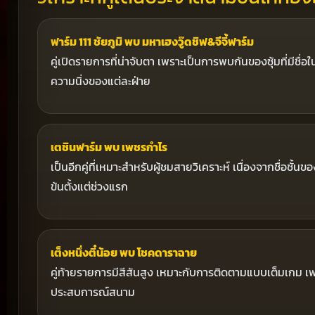
ฟาร์ม 111 ชัยภูมิ พบ มหาเฮงวู๊ดชิฟ&จีจี้ฟาร์ม
คู่เปิดรายการที่น่าจับตา เพราะเป็นการพบกันของซุ้มที่มีช
ความนิ่งของแต่ละฝ่าย
เตชินฟาร์ม พบ เพชรกำไร
เป็นอีกคู่ที่เหมาะสำหรับผู้ชมสายวิเคราะห์ เนื่องจากชื่อชั้นข
ข้นตั้งแต่ช่วงแรก
เต็งหนึ่งตี๋น้อย พบ โชคดาราฉาย
คู่ท้ายรายการมีสีสันสูง เหมาะกับการติดตามแบบเต็มเกม เพ
ประสบการณ์สนาม