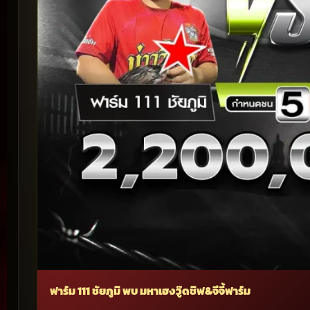
ฟาร์ม 111 ชัยภูมิ พบ มหาเฮงวู๊ดชิฟ&จีจี้ฟาร์ม