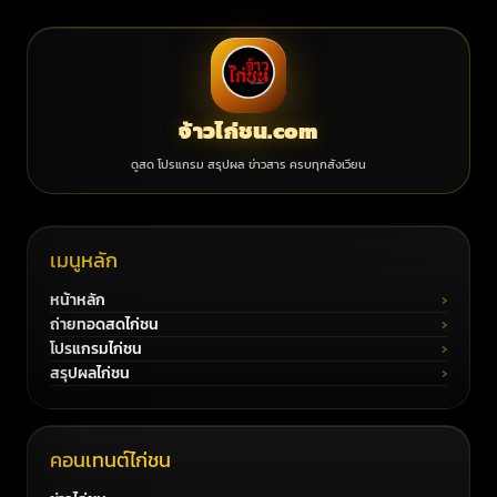
จ้าวไก่ชน.com
ดูสด โปรแกรม สรุปผล ข่าวสาร ครบทุกสังเวียน
เมนูหลัก
หน้าหลัก
ถ่ายทอดสดไก่ชน
โปรแกรมไก่ชน
สรุปผลไก่ชน
คอนเทนต์ไก่ชน