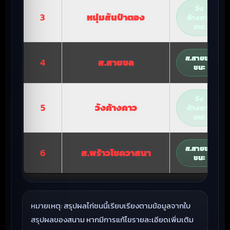
วัง
3
หนุ่มสันป่าตอง
ค้างคาว
ชนะ
ส.สายชล
4
ส.สายชล
ชนะ
วัง
5
วังค้างคาว
ค้างคาว
ชนะ
ส.สายชล
6
ส.พร้าวโชควาสนา
ชนะ
หมายเหตุ: สรุปผลไก่ชนนี้เรียบเรียงตามข้อมูลจากใบ
สรุปผลของสนาม หากมีการแก้ไขรายละเอียดเพิ่มเติม