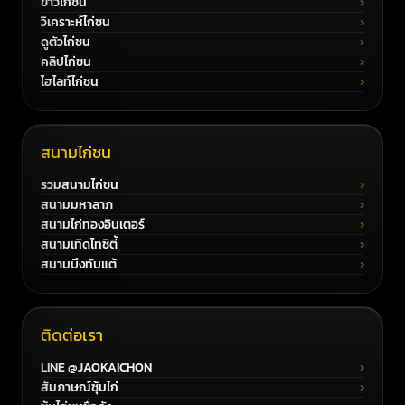
ข่าวไก่ชน
วิเคราะห์ไก่ชน
ดูตัวไก่ชน
คลิปไก่ชน
ไฮไลท์ไก่ชน
สนามไก่ชน
รวมสนามไก่ชน
สนามมหาลาภ
สนามไก่ทองอินเตอร์
สนามเทิดไทซิตี้
สนามบึงทับแต้
ติดต่อเรา
LINE @JAOKAICHON
สัมภาษณ์ซุ้มไก่