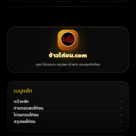
จ้าวไก่ชน.com
ดูสด โปรแกรม สรุปผล ข่าวสาร ครบทุกสังเวียน
เมนูหลัก
หน้าหลัก
ถ่ายทอดสดไก่ชน
โปรแกรมไก่ชน
สรุปผลไก่ชน