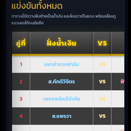
แข่งขันทั้งหมด
ตารางนี้จัดวางฝั่งซ้ายเป็นน้ำเงิน และฝั่งขวาเป็นแดง พร้อมเลื่อนดู
แนวนอนได้บนมือถือ
คู่ที่
ฝั่งน้ำเงิน
VS
1
มหาอำนาจฟาร์ม
VS
2
ส.ภักดีวิจิตร
VS
ฟ้าป
3
เพชรพยัคฆ์นำชัย
VS
ส
4
ส.แพรวา
VS