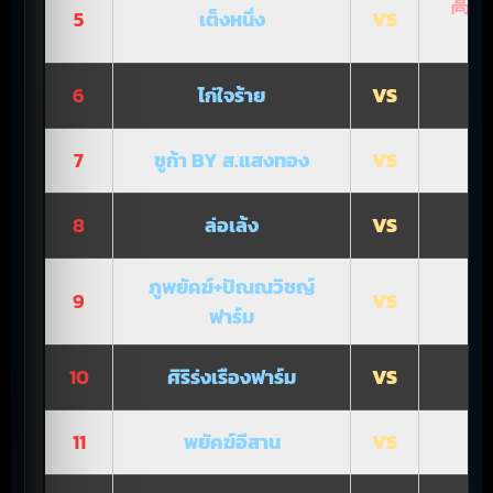
高原公子
5
เต็งหนึ่ง
VS
6
ไก่ใจร้าย
VS
7
ชูก้า BY ส.แสงทอง
VS
ร
8
ล่อเล้ง
VS
ภูพยัคฆ์+ปัณณวิชญ์
9
VS
ฟาร์ม
10
ศิริร่งเรืองฟาร์ม
VS
11
พยัคฆ์อีสาน
VS