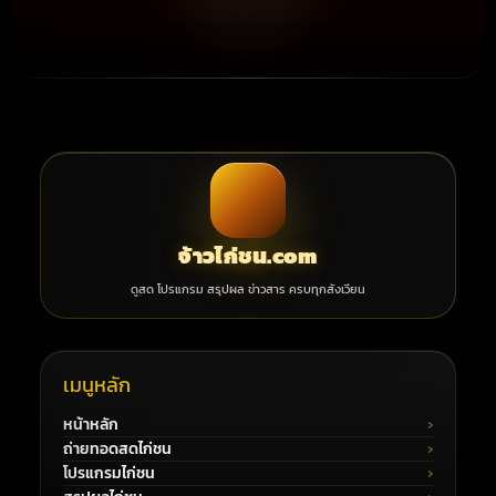
จ้าวไก่ชน.com
ดูสด โปรแกรม สรุปผล ข่าวสาร ครบทุกสังเวียน
เมนูหลัก
หน้าหลัก
ถ่ายทอดสดไก่ชน
โปรแกรมไก่ชน