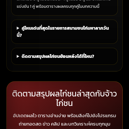
แข่งขัน 1 คู่ พร้อมตารางผลครบทุกคู่ในบทความนี้
คู่ไหนเด่นที่สุดในรายการสนามชนไก่มหาลาภวัน
นี้?
ติดตามสรุปผลไก่ชนย้อนหลังได้ที่ไหน?
ติดตามสรุปผลไก่ชนล่าสุดกับจ้าว
ไก่ชน
อัปเดตผลไว ตารางอ่านง่าย พร้อมลิงก์ไปยังโปรแกรม
ถ่ายทอดสด ข่าว คลิป และบทวิเคราะห์ครบทุกมุม