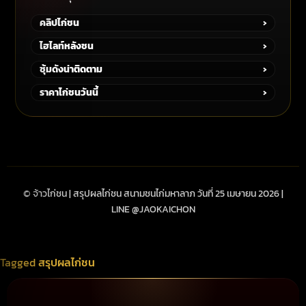
คลิปไก่ชน
›
ไฮไลท์หลังชน
›
ซุ้มดังน่าติดตาม
›
ราคาไก่ชนวันนี้
›
© จ้าวไก่ชน | สรุปผลไก่ชน สนามชนไก่มหาลาภ วันที่ 25 เมษายน 2026 |
LINE @JAOKAICHON
Tagged
สรุปผลไก่ชน