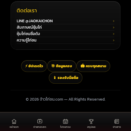
ติดต่อเรา
LINE @JAOKAICHON
สัมภาษณ์ซุ้มไก่
ซุ้มไก่ชนชื่อดัง
ความรู้ไก่ชน
⚡ อัปเดตไว
🎯 ข้อมูลครบ
🏟️ ครบทุกสนาม
📱 รองรับมือถือ
© 2026 จ้าวไก่ชน.com — All Rights Reserved.
หน้าแรก
ถ่ายทอดสด
โปรแกรม
สรุปผล
ข่าวสาร