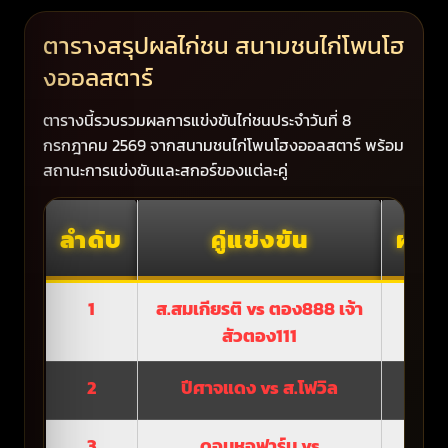
ตารางสรุปผลไก่ชน สนามชนไก่โพนโฮ
งออลสตาร์
ตารางนี้รวบรวมผลการแข่งขันไก่ชนประจำวันที่ 8
กรกฎาคม 2569 จากสนามชนไก่โพนโฮงออลสตาร์ พร้อม
สถานะการแข่งขันและสกอร์ของแต่ละคู่
ลำดับ
คู่แข่งขัน
ผลก
1
ส.สมเกียรติ vs ตอง888 เจ้า
ยกเ
สัวตอง111
2
ปีศาจแดง vs ส.โฟวิล
ยกเ
3
ดอนหอฟาร์ม vs
ดอน