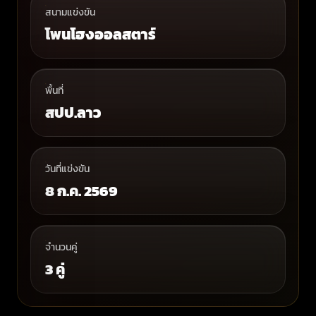
สนามแข่งขัน
โพนโฮงออลสตาร์
พื้นที่
สปป.ลาว
วันที่แข่งขัน
8 ก.ค. 2569
จำนวนคู่
3 คู่