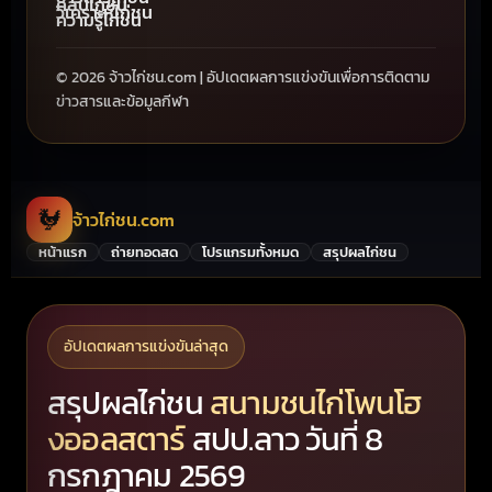
คลิปไก่ชน
วิเคราะห์ไก่ชน
ความรู้ไก่ชน
© 2026 จ้าวไก่ชน.com | อัปเดตผลการแข่งขันเพื่อการติดตาม
ข่าวสารและข้อมูลกีฬา
🐓
จ้าวไก่ชน.com
หน้าแรก
ถ่ายทอดสด
โปรแกรมทั้งหมด
สรุปผลไก่ชน
อัปเดตผลการแข่งขันล่าสุด
สรุปผลไก่ชน
สนามชนไก่โพนโฮ
งออลสตาร์
สปป.ลาว วันที่ 8
กรกฎาคม 2569