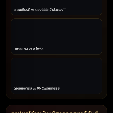
ส.สมเกียรติ vs ตอง888 เจ้าสัวตอง111
ปีศาจแดง vs ส.โฟวิล
ดอนหอฟาร์ม vs PMCพรหมจรรย์