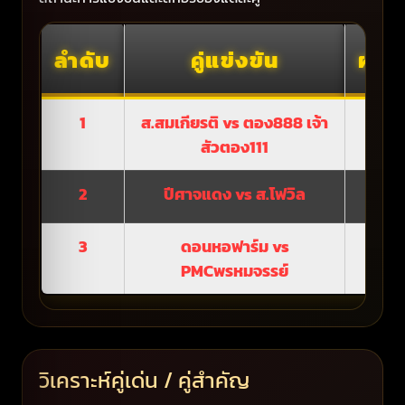
ลำดับ
คู่แข่งขัน
ผลก
1
ส.สมเกียรติ vs ตอง888 เจ้า
ยกเ
สัวตอง111
2
ปีศาจแดง vs ส.โฟวิล
ยกเ
3
ดอนหอฟาร์ม vs
ดอน
PMCพรหมจรรย์
วิเคราะห์คู่เด่น / คู่สำคัญ