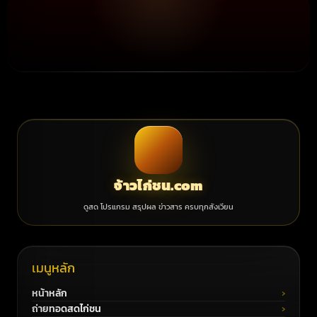
จ้าวไก่ชน.com
ดูสด โปรแกรม สรุปผล ข่าวสาร ครบทุกสังเวียน
เมนูหลัก
หน้าหลัก
ถ่ายทอดสดไก่ชน