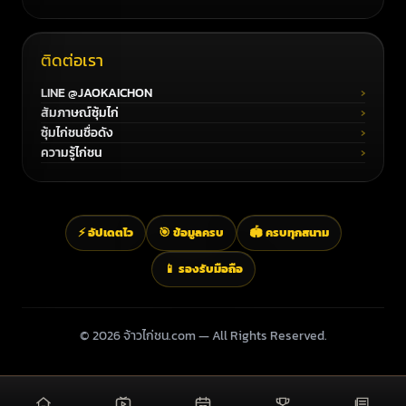
ติดต่อเรา
LINE @JAOKAICHON
สัมภาษณ์ซุ้มไก่
ซุ้มไก่ชนชื่อดัง
ความรู้ไก่ชน
⚡ อัปเดตไว
🎯 ข้อมูลครบ
🏟️ ครบทุกสนาม
📱 รองรับมือถือ
© 2026 จ้าวไก่ชน.com — All Rights Reserved.