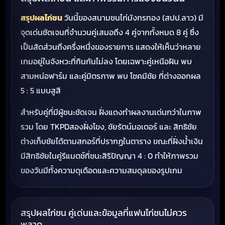
สรุปผลไก่ชน
วันนี้ของสนามชนไก่มังกรทอง (สปป.ลาว) มี
จุดเด่นชัดเจนที่จำนวนคู่เสมอถึง 4 คู่จากทั้งหมด 8 คู่ ซึ่ง
เป็นสัดส่วนถึงครึ่งหนึ่งของรายการ แสดงให้เห็นว่าหลาย
เกมอยู่ในจังหวะที่กินกันไม่ลง โดยเฉพาะคู่เหนือฝัน พบ
สามหน่อฟาร์ม และคู่มิตรภาพ พบ โชคมีชัย ที่ต่างออกผล
5 : 5 แบบสูสี
สำหรับคู่ที่มีผู้ชนะชัดเจน ฝั่งแดงทำผลงานเด่นกว่าในภาพ
รวม โดย TKPDสองฝั่งโขง, ชัยรัตน์มอเตอร์ และ สิทธิชัย
ต่างเก็บชัยได้ตามสกอร์ที่ปรากฏในตาราง ขณะที่ฝั่งน้ำเงิน
มีสิทธิชัยในคู่รีแมตช์ที่ชนะสิริปัญญา 4 : 0 ทำให้ภาพรวม
ของวันมีทั้งความดุเดือดและความสมดุลของรูปเกม
สรุปผลไก่ชน คู่เด่นและข้อมูลที่แฟนไก่ชนไม่ควร
พลาด