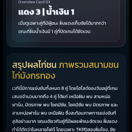
Overview Card 03
แดง 3 | น้ำเงิน 1
เมื่อดูเฉพาะคู่ที่มีผู้ชนะ ฝั่งแดงเก็บชัยได้มากกว่า
ขณะที่ฝั่งน้ำเงินมี 1 คู่ที่ปิดเกมได้ชัดเจน
สรุปผลไก่ชน
ภาพรวมสนามชน
ไก่มังกรทอง
เวทีนี้มีการแข่งขันทั้งหมด 8 คู่ โดยไฮไลต์ของวันอยู่ที่เกม
เสมอจำนวนมากถึง 4 คู่ ได้แก่ เหนือฝัน พบ สามหน่อ
ฟาร์ม, มิตรภาพ พบ โชคมีชัย, โชคมีชัย พบ มิตรภาพ และ
สามหน่อฟาร์ม พบ เหนือฝัน ซึ่งสะท้อนภาพการแข่งขันที่
สูสีอย่างมาก ขณะเดียวกันคู่ที่มีผลแพ้ชนะชัดเจน ฝั่งแดง
ทำได้ดีกว่าในหลายไฟต์ โดยเฉพาะ TKPDสองฝั่งโขง, ชัย