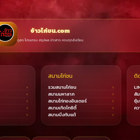
จ้าวไก่ชน.com
ดูสด โปรแกรม สรุปผล ข่าวสาร ครบทุกสังเวียน
สนามไก่ชน
ติ
รวมสนามไก่ชน
LI
สนามมหาลาภ
สัม
สนามไก่ทองอินเตอร์
ซุ้
สนามเทิดไทซิตี้
ควา
สนามบึงทับแต้