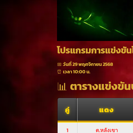
โปรแกรมการแข่งขัน
📅
วันที่ 29 พฤศจิกายน 2568
⏰
เวลา 10:00 น.
📊
ตารางแข่งขัน
คู่
แดง
1
ต.หลังเขา