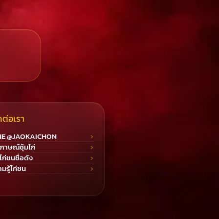
ดต่อเรา
NE @JAOKAICHON
ภาษณ์ซุ้มไก่
มไก่ชนชื่อดัง
มรู้ไก่ชน