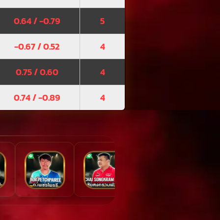
0.64 / -0.79
5
-0.67 / 0.52
4
0.75 / 0.60
4
0.74 / -0.89
4