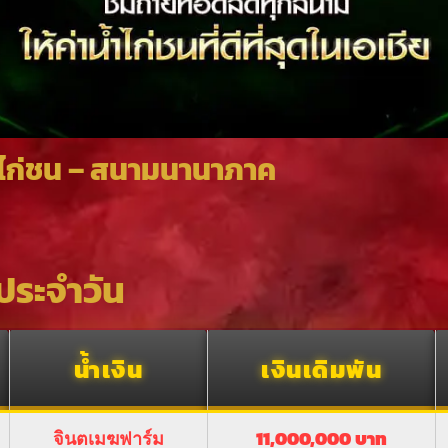
ไก่ชน – สนามนานาภาค
ประจำวัน
น้ำเงิน
เงินเดิมพัน
จินตเมฆฟาร์ม
11,000,000 บาท