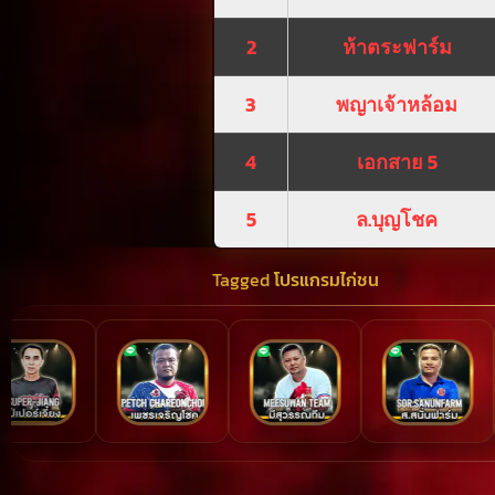
2
ห้าตระฟาร์ม
3
พญาเจ้าหล้อม
4
เอกสาย 5
5
ล.บุญโชค
Tagged
โปรแกรมไก่ชน