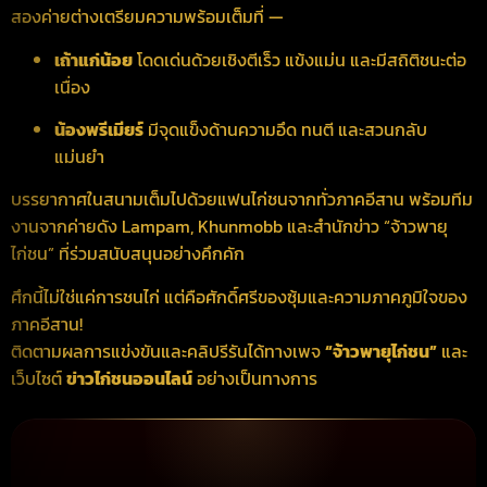
สองค่ายต่างเตรียมความพร้อมเต็มที่ —
เถ้าแก่น้อย
โดดเด่นด้วยเชิงตีเร็ว แข้งแม่น และมีสถิติชนะต่อ
เนื่อง
น้องพรีเมียร์
มีจุดแข็งด้านความอึด ทนตี และสวนกลับ
แม่นยำ
บรรยากาศในสนามเต็มไปด้วยแฟนไก่ชนจากทั่วภาคอีสาน พร้อมทีม
งานจากค่ายดัง Lampam, Khunmobb และสำนักข่าว “จ้าวพายุ
ไก่ชน” ที่ร่วมสนับสนุนอย่างคึกคัก
ศึกนี้ไม่ใช่แค่การชนไก่ แต่คือศักดิ์ศรีของซุ้มและความภาคภูมิใจของ
ภาคอีสาน!
ติดตามผลการแข่งขันและคลิปรีรันได้ทางเพจ
“จ้าวพายุไก่ชน”
และ
เว็บไซต์
ข่าวไก่ชนออนไลน์
อย่างเป็นทางการ