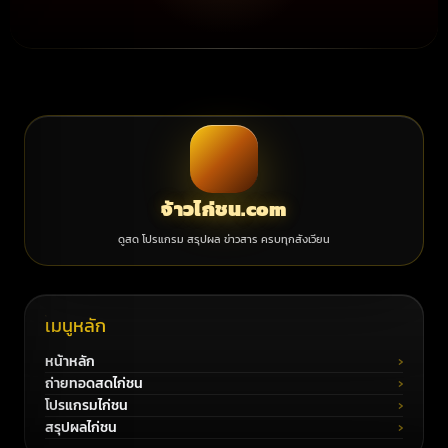
จ้าวไก่ชน.com
ดูสด โปรแกรม สรุปผล ข่าวสาร ครบทุกสังเวียน
เมนูหลัก
หน้าหลัก
ถ่ายทอดสดไก่ชน
โปรแกรมไก่ชน
สรุปผลไก่ชน