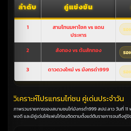
ลำดับ
คู่แข่งขัน
1
สามโทนมหาโชค vs แดน
รอผ
ประหาร
2
สังทอง vs ต้นสักทอง
รอผ
3
ดาวดวงใหม่ vs มังกรดำ999
รอผ
วิเคราะห์โปรแกรมไก่ชน คู่เด่นประจำวัน
ภาพรวมรายการของสนามชนไก่มังกรดำ999 สปป.ลาว วันที่ 11 พฤ
พอดี และมีคู่เด่นให้แฟนไก่ชนติดตามตั้งแต่ต้นรายการจนถึงคู่ปิ