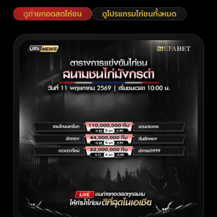
ดูถ่ายทอดสดไก่ชน
ดูโปรแกรมไก่ชนทั้งหมด