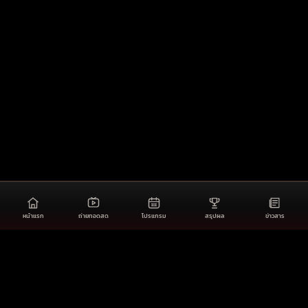
หน้าแรก
ถ่ายทอดสด
โปรแกรม
สรุปผล
ข่าวสาร