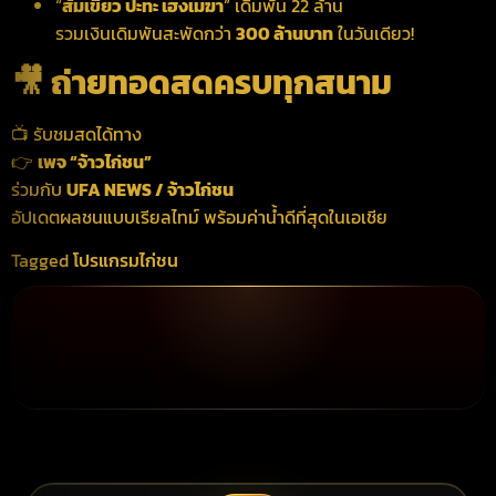
“
ส้มเขียว ปะทะ เฮงเมฆา
” เดิมพัน 22 ล้าน
รวมเงินเดิมพันสะพัดกว่า
300 ล้านบาท
ในวันเดียว!
🎥 ถ่ายทอดสดครบทุกสนาม
📺 รับชมสดได้ทาง
👉
เพจ “จ้าวไก่ชน”
ร่วมกับ
UFA NEWS / จ้าวไก่ชน
อัปเดตผลชนแบบเรียลไทม์ พร้อมค่าน้ำดีที่สุดในเอเชีย
Tagged
โปรแกรมไก่ชน