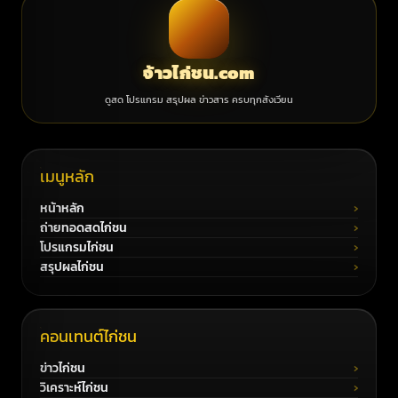
จ้าวไก่ชน.com
ดูสด โปรแกรม สรุปผล ข่าวสาร ครบทุกสังเวียน
เมนูหลัก
หน้าหลัก
ถ่ายทอดสดไก่ชน
โปรแกรมไก่ชน
สรุปผลไก่ชน
คอนเทนต์ไก่ชน
ข่าวไก่ชน
วิเคราะห์ไก่ชน