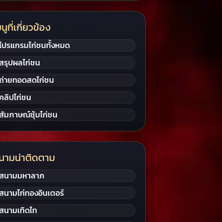
นูที่เกี่ยวข้อง
โปรแกรมไก่ชนทั้งหมด
สรุปผลไก่ชน
ถ่ายทอดสดไก่ชน
คลิปไก่ชน
สัมภาษณ์ซุ้มไก่ชน
นามน่าติดตาม
สนามมหาลาภ
สนามไก่ทองอินเตอร์
สนามเทิดไท