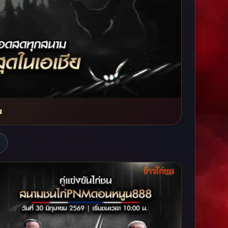
น
เพชรใหญ่ 