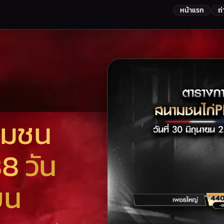
หน้าแรก
ถ
ามชน
88
วัน
ยน