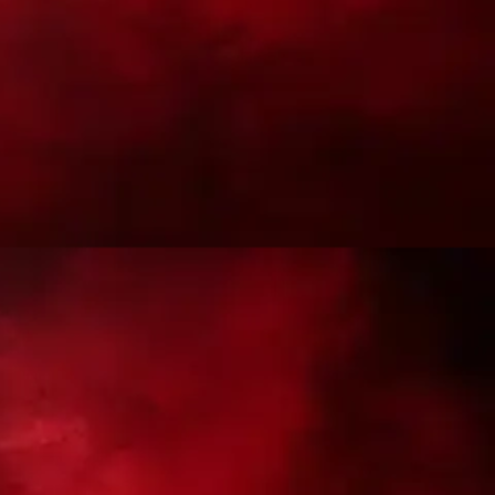
vs ราชาลูกชิ้น สนามชนไก่PNMดอนหนูน888