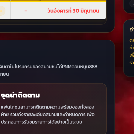
-
วันอังคารที่ 30 มิถุนายน
ัน
อ่
ต
ข่
เพ
รา
ู่ที่ถูกจับตาในโปรแกรมของสนามชนไก่PNMดอนหนูน888
ุนายน
จุดน่าติดตาม
แฟนไก่ชนสามารถติดตามความพร้อมของทั้งสอง
ฝ่าย รวมถึงรายละเอียดสนามและกำหนดการ เพื่อ
ประกอบการรับชมรายการได้อย่างเป็นระบบ