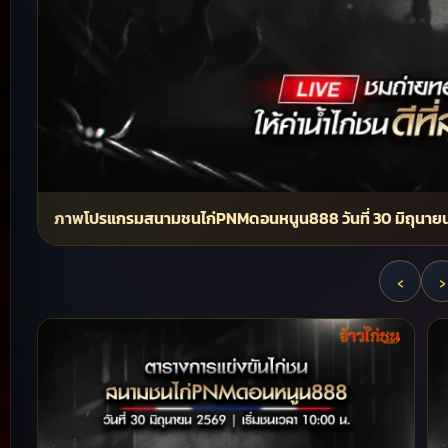
ภาพโปรแกรมสนามชนไก่PNMดอนหนูน888 วันที่ 30 มิถุนาย
‹
›