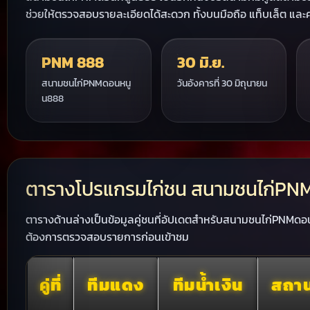
ช่วยให้ตรวจสอบรายละเอียดได้สะดวก ทั้งบนมือถือ แท็บเล็ต และ
PNM 888
30 มิ.ย.
สนามชนไก่PNMดอนหนู
วันอังคารที่ 30 มิถุนายน
น888
ตารางโปรแกรมไก่ชน สนามชนไก่PNMด
ตารางด้านล่างเป็นข้อมูลคู่ชนที่อัปเดตสำหรับสนามชนไก่PNMดอนห
ต้องการตรวจสอบรายการก่อนเข้าชม
คู่ที่
ทีมแดง
ทีมน้ำเงิน
สถา