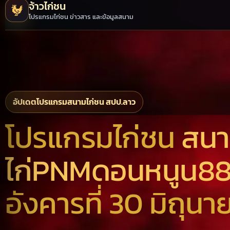
จ้าวไก่ชน
🐓
โปรแกรมไก่ชน ข่าวสาร และข้อมูลสนาม
อัปเดตโปรแกรมสนามไก่ชน สปป.ลาว
โปรแกรมไก่ชน
สน
ไก่PNMดอนหนูน8
อังคารที่ 30 มิถุนา