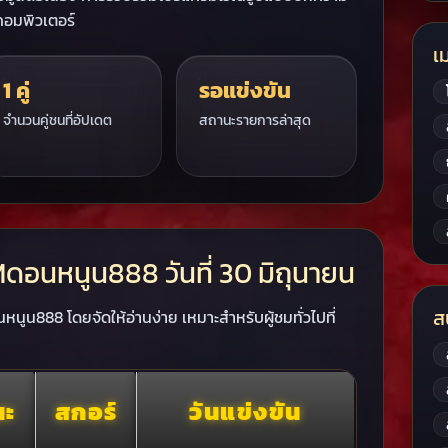
คอมพิวเตอร์
เม
1 คู่
รอแข่งขัน
จำนวนคู่ชนที่อัปเดต
สถานะรายการล่าสุด
อนหนูน888 วันที่ 30 มิถุนายน
ส
นูน888 โดยจัดให้อ่านง่าย เหมาะสำหรับผู้ชมทั่วไปที่
นะ
สกอร์
วันแข่งขัน