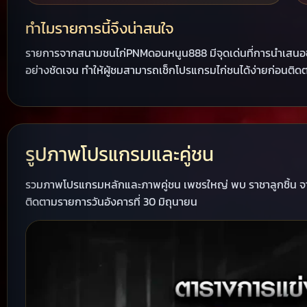
ทำไมรายการนี้จึงน่าสนใจ
รายการจากสนามชนไก่PNMดอนหนูน888 มีจุดเด่นที่การนำเสนอข้อม
อย่างชัดเจน ทำให้ผู้ชมสามารถเช็กโปรแกรมไก่ชนได้ง่ายก่อนติด
รูปภาพโปรแกรมและคู่ชน
รวมภาพโปรแกรมหลักและภาพคู่ชน เพชรใหญ่ พบ ราชาลูกชิ้น
ติดตามรายการวันอังคารที่ 30 มิถุนายน