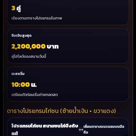
3
คู่
เรียงตามตารางโปรแกรมในภาพ
ชิงเงินสูงสุด
2,200,000
บาท
คู่ไฮไลต์ของสนามวันนี้
เวลาเริ่ม
10:00
น.
เตรียมตัวก่อนเริ่มถ่ายทอดสด
ตารางโปรแกรมไก่ชน (ซ้ายน้ำเงิน • ขวาแดง)
โปรแกรมไก่ชน สนามชนไก่บึงทับ
เลื่อนตารางแนวนอนบนมือ
↔
แต้
ถือ