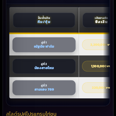
ฝั่งน้ำเงิน
เงินรางวัล
ทีม/ซุ้ม
ชิงเงิน
คู่ที่ 1
2,200,000
บาท
ณัฐนัย ฟาร์ม
คู่ที่ 2
1,100,000
บาท
น้องสายไหม
คู่ที่ 3
220,000
บาท
สามเฮง 789
สไลด์รูปคู่โปรแกรมไก่ชน