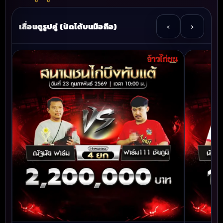
เลื่อนดูรูปคู่ (ปัดได้บนมือถือ)
‹
›