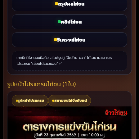
สรุปผลไก่ชน
คลิปไก่ชน
วิเคราะห์ไก่ชน
เทคนิคใช้งานบนมือถือ: สไลด์รูปคู่ “ปัดซ้าย-ขวา” ได้เลย และตาราง
โปรแกรม “เลื่อนได้แนวนอน” ✅
รูปหน้าโปรแกรมไก่ชน (1 ใบ)
รูปหน้าโปรแกรม
สนามชนไก่บึงทับแต้