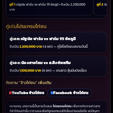
คู่ที่ 1
ณัฐนัย ฟาร์ม vs ฟาร์ม 111 ชัยภูมิ • ชิงเงิน 2,200,000
คู่ที่ 2
น้องสาย
บาท
คู่เด่นโปรแกรมไก่ชน
คู่เอก: ณัฐนัย ฟาร์ม vs ฟาร์ม 111 ชัยภูมิ
ชิงเงิน
2,200,000 บาท
(4 ยก) — คู่ไฮไลต์ของสนามวันนี้
คู่รอง: น้องสายไหม vs ส.สิงห์พลทีม
ชิงเงิน
1,100,000 บาท
(6 ยก) — เกมยาว ลุ้นมันต่อเนื่อง
ติดตาม “จ้าวไก่ชน” เพิ่มเติม
YouTube จ้าวไก่ชน
Facebook จ้าวไก่ชน
หมายเหตุ: บทความนี้เป็นการนำเสนอ
โปรแกรมไก่ชน
เพื่อการติดตามข่าวสาร
กีฬาไก่ชนเท่านั้น ตารางและสไลด์ถูกออกแบบให้เลื่อนง่ายบนมือถือ ลดปัญหา