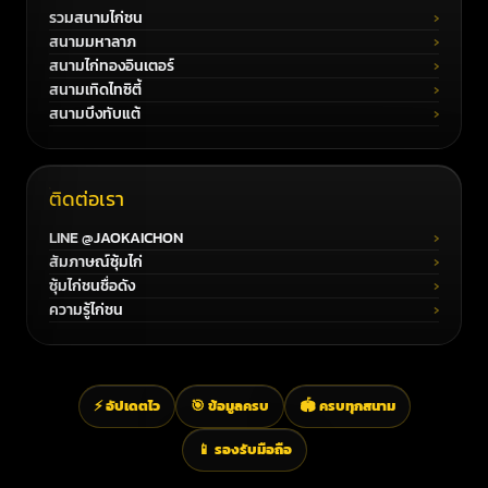
รวมสนามไก่ชน
สนามมหาลาภ
สนามไก่ทองอินเตอร์
สนามเทิดไทซิตี้
สนามบึงทับแต้
ติดต่อเรา
LINE @JAOKAICHON
สัมภาษณ์ซุ้มไก่
ซุ้มไก่ชนชื่อดัง
ความรู้ไก่ชน
⚡ อัปเดตไว
🎯 ข้อมูลครบ
🏟️ ครบทุกสนาม
📱 รองรับมือถือ