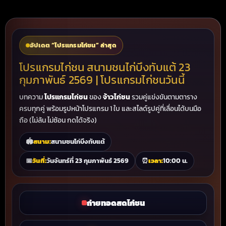
อัปเดต “โปรแกรมไก่ชน” ล่าสุด
โปรแกรมไก่ชน สนามชนไก่บึงทับแต้ 23
กุมภาพันธ์ 2569 | โปรแกรมไก่ชนวันนี้
บทความ
โปรแกรมไก่ชน
ของ
จ้าวไก่ชน
รวมคู่แข่งขันตามตาราง
ครบทุกคู่ พร้อมรูปหน้าโปรแกรม 1 ใบ และสไลด์รูปคู่ที่เลื่อนได้บนมือ
ถือ (ไม่ล้น ไม่ซ้อน กดได้จริง)
🏟
สนาม:
สนามชนไก่บึงทับแต้
📅
วันที่:
วันจันทร์ที่ 23 กุมภาพันธ์ 2569
⏰
เวลา:
10:00 น.
ถ่ายทอดสดไก่ชน