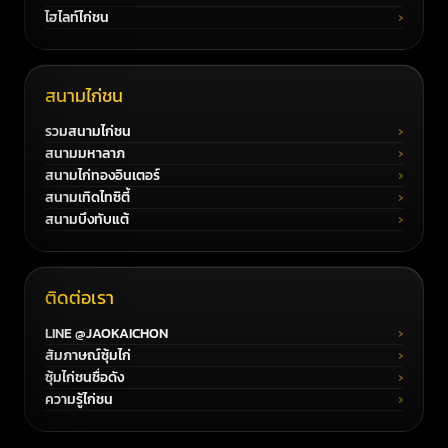
ไฮไลท์ไก่ชน
สนามไก่ชน
รวมสนามไก่ชน
สนามมหาลาภ
สนามไก่ทองอินเตอร์
สนามเทิดไทซิตี้
สนามบึงทับแต้
ติดต่อเรา
LINE @JAOKAICHON
สัมภาษณ์ซุ้มไก่
ซุ้มไก่ชนชื่อดัง
ความรู้ไก่ชน