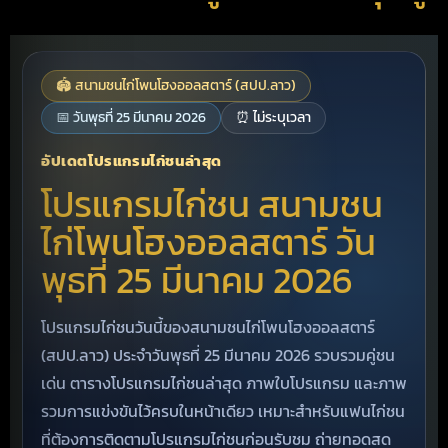
🏟 สนามชนไก่โพนโฮงออลสตาร์ (สปป.ลาว)
📅 วันพุธที่ 25 มีนาคม 2026
⏰ ไม่ระบุเวลา
อัปเดตโปรแกรมไก่ชนล่าสุด
โปรแกรมไก่ชน สนามชน
ไก่โพนโฮงออลสตาร์ วัน
พุธที่ 25 มีนาคม 2026
โปรแกรมไก่ชนวันนี้ของสนามชนไก่โพนโฮงออลสตาร์
(สปป.ลาว) ประจำวันพุธที่ 25 มีนาคม 2026 รวบรวมคู่ชน
เด่น ตารางโปรแกรมไก่ชนล่าสุด ภาพใบโปรแกรม และภาพ
รวมการแข่งขันไว้ครบในหน้าเดียว เหมาะสำหรับแฟนไก่ชน
ที่ต้องการติดตามโปรแกรมไก่ชนก่อนรับชม ถ่ายทอดสด