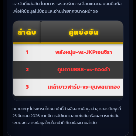
และวันที่แข่งขัน โดยตารางรองรับการเลื่อนแนวนอนบนมือถือ
เพื่อให้ข้อมูลไม่ซ้อนและอ่านง่ายทุกขนาดหน้าจอ
ลำดับ
คู่แข่งขัน
1
พลังหนุ่ม-vs-JKPเจนจิรา
ร
2
ตูมตาม888-vs-ทองคำ
ร
3
เหล้าขาวฟาร์ม-vs-ขุนพลนาทอง
ร
หมายเหตุ: โปรแกรมไก่ชนหน้านี้อ้างอิงจากข้อมูลล่าสุดของวันพุธที่
25 มีนาคม 2026 หากมีการอัปเดตเวลาแข่งขันหรือผลการแข่งขัน
ระบบจะแสดงข้อมูลใหม่ในหน้าที่เกี่ยวข้องตามลำดับ