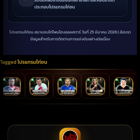
รับชมคลิปไก่ชนย้อนหลัง ไฮไลต์ และคอนเทนต์
ประกอบโปรแกรมไก่ชน
โปรแกรมไก่ชน สนามชนไก่โพนโฮงออลสตาร์ วันที่ 25 มีนาคม 2026 | อัปเดต
ข้อมูลสำหรับการติดตามการแข่งขันอย่างต่อเนื่อง
Tagged
โปรแกรมไก่ชน