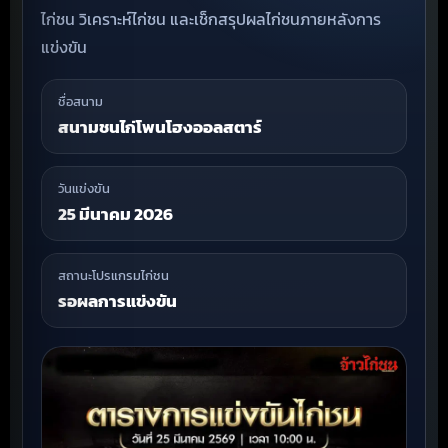
ไก่ชน วิเคราะห์ไก่ชน และเช็กสรุปผลไก่ชนภายหลังการ
แข่งขัน
ชื่อสนาม
สนามชนไก่โพนโฮงออลสตาร์
วันแข่งขัน
25 มีนาคม 2026
สถานะโปรแกรมไก่ชน
รอผลการแข่งขัน