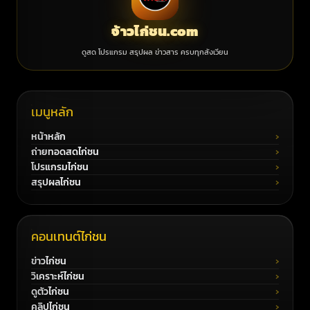
จ้าวไก่ชน.com
ดูสด โปรแกรม สรุปผล ข่าวสาร ครบทุกสังเวียน
เมนูหลัก
หน้าหลัก
ถ่ายทอดสดไก่ชน
โปรแกรมไก่ชน
สรุปผลไก่ชน
คอนเทนต์ไก่ชน
ข่าวไก่ชน
วิเคราะห์ไก่ชน
ดูตัวไก่ชน
คลิปไก่ชน