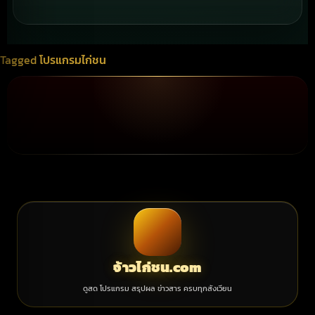
Tagged
โปรแกรมไก่ชน
จ้าวไก่ชน.com
ดูสด โปรแกรม สรุปผล ข่าวสาร ครบทุกสังเวียน