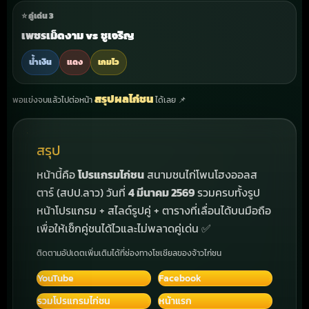
⭐ คู่เด่น 3
เพชรเม็ดงาม
vs
ชูเจริญ
น้ำเงิน
แดง
เกมไว
สรุปผลไก่ชน
พอแข่งจบแล้วไปต่อหน้า
ได้เลย 📌
สรุป
หน้านี้คือ
โปรแกรมไก่ชน
สนามชนไก่โพนโฮงออลส
ตาร์ (สปป.ลาว) วันที่
4 มีนาคม 2569
รวมครบทั้งรูป
หน้าโปรแกรม + สไลด์รูปคู่ + ตารางที่เลื่อนได้บนมือถือ
เพื่อให้เช็กคู่ชนได้ไวและไม่พลาดคู่เด่น ✅
ติดตามอัปเดตเพิ่มเติมได้ที่ช่องทางโซเชียลของจ้าวไก่ชน
YouTube
Facebook
รวมโปรแกรมไก่ชน
หน้าแรก