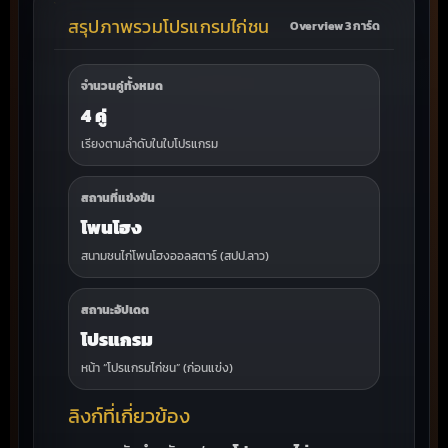
สรุปภาพรวมโปรแกรมไก่ชน
Overview 3 การ์ด
จำนวนคู่ทั้งหมด
4 คู่
เรียงตามลำดับในใบโปรแกรม
สถานที่แข่งขัน
โพนโฮง
สนามชนไก่โพนโฮงออลสตาร์ (สปป.ลาว)
สถานะอัปเดต
โปรแกรม
หน้า “โปรแกรมไก่ชน” (ก่อนแข่ง)
ลิงก์ที่เกี่ยวข้อง