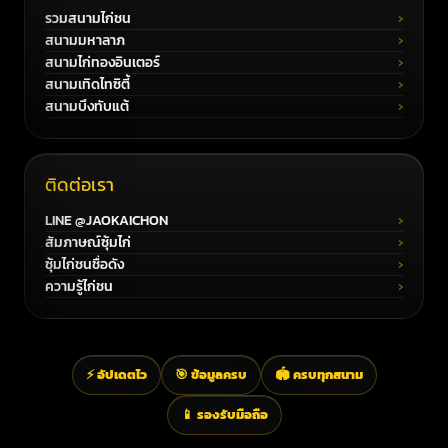
รวมสนามไก่ชน
สนามมหาลาภ
สนามไก่ทองอินเตอร์
สนามเทิดไทซิตี้
สนามบึงทับแต้
ติดต่อเรา
LINE @JAOKAICHON
สัมภาษณ์ซุ้มไก่
ซุ้มไก่ชนชื่อดัง
ความรู้ไก่ชน
⚡ อัปเดตไว
🎯 ข้อมูลครบ
🏟️ ครบทุกสนาม
📱 รองรับมือถือ