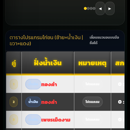
◀
▶
ตารางโปรแกรมไก่ชน (ซ้าย=น้ำเงิน |
เลื่อนแนวนอนบนมือ
ขวา=แดง)
ถือได้
คู่
ฝั่งน้ำเงิน
หมายเหตุ
สกอร
0 : 0
ทองคำ
1
น้ำเงิน
โปรแกรม
0 : 0
ทองคำ
2
น้ำเงิน
โปรแกรม
0 : 0
เพชรเม็ดงาม
3
น้ำเงิน
โปรแกรม