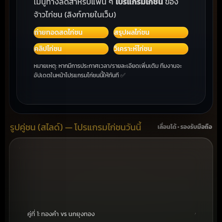
เมนูทางลัดสำหรับแฟน ๆ
โปรแกรมไก่ชน
ของ
จ้าวไก่ชน (ลิงก์ภายในเว็บ)
ถ่ายทอดสดไก่ชน
สรุปผลไก่ชน
คลิปไก่ชน
วิเคราะห์ไก่ชน
หมายเหตุ: หากมีการประกาศเวลา/รายละเอียดเพิ่มเติม ทีมงานจะ
อัปเดตในหน้าโปรแกรมไก่ชนนี้ให้ทันที ✅
รูปคู่ชน (สไลด์) — โปรแกรมไก่ชนวันนี้
เลื่อนได้ • รองรับมือถือ
คู่ที่ 1: ทองคำ vs นกยุงทอง
คู่ที่ 2: 