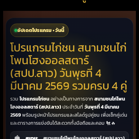
อัปเดตโปรแกรม • วันนี้
โปรแกรมไก่ชน สนามชนไก่
โพนโฮงออลสตาร์
(สปป.ลาว) วันพุธที่ 4
มีนาคม 2569 รวมครบ 4 คู่
รวม
โปรแกรมไก่ชน
อย่างเป็นทางการจาก
สนามชนไก่โพน
โฮงออลสตาร์ (สปป.ลาว)
ประจำวันที่
วันพุธที่ 4 มีนาคม
2569
พร้อมรูปหน้าโปรแกรมและสไลด์รูปคู่ชน เพื่อเช็กคู่เด่น
และตารางการแข่งขันได้สะดวกทั้งมือถือและคอม 🐔🔥
🏟️
สนาม:
สนามชนไก่โพนโฮงออลสตาร์ (สปป.ลาว)