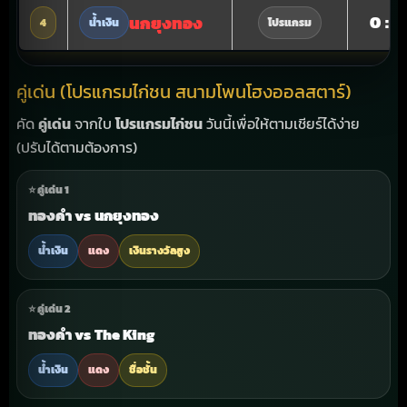
0 : 0
นกยุงทอง
4
น้ำเงิน
โปรแกรม
คู่เด่น (โปรแกรมไก่ชน สนามโพนโฮงออลสตาร์)
คัด
คู่เด่น
จากใบ
โปรแกรมไก่ชน
วันนี้เพื่อให้ตามเชียร์ได้ง่าย
(ปรับได้ตามต้องการ)
⭐ คู่เด่น 1
ทองคำ
vs
นกยุงทอง
น้ำเงิน
แดง
เงินรางวัลสูง
⭐ คู่เด่น 2
ทองคำ
vs
The King
น้ำเงิน
แดง
ชื่อชั้น