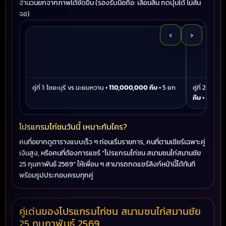
จำนวนยกจากภาพได้ชัดขึ้น (รองรับมือถือ: เลื่อนลื่น กดปุ่มได้ ไม่ล้น
จอ)
‹
›
คู่ที่ 1: ไชยะบุรี vs มะยมหวาน •
110,000,000 กีบ
• 5 ยก
คู่ที่ 2: เพ
กีบ
• 4 ยก
โปรแกรมไก่ชนวันนี้ เหมาะกับใคร?
คนที่อยากดูตารางแบบเร็ว ๆ ก่อนเริ่มรายการ, คนที่ตามเชียร์เฉพาะคู่
เงินสูง, หรือคนที่ต้องการแชร์ “โปรแกรมไก่ชน สนามชนไก่สมานชัย
25 กุมภาพันธ์ 2569” ให้เพื่อน ๆ สามารถกดแชร์ลิงก์หน้านี้ได้ทันที
พร้อมรูปประกอบครบทุกคู่
คู่เด่นของโปรแกรมไก่ชน สนามชนไก่สมานชัย
25 กุมภาพันธ์ 2569