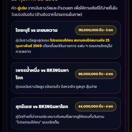
คัด
คู่เด่น
จากเงินรางวัลและจำนวนยก เพื่อให้ตามเชียร์ได้ง่ายขึ้นใน
วันแข่งขันจริง (อ้างอิงจากโปรแกรมในภาพ)
ไชยะบุรี vs มะยมหวาน
110,000,000 กีบ • 5 ยก
คู่เงินรางวัลสูงสุดของ
โปรแกรมไก่ชน สนามชนไก่สมานชัย 25
กุมภาพันธ์ 2569
เดือดตั้งแต่ต้นรายการ แฟน ๆ ชอบเกมใหญ่ไม่
ควรพลาด
เพชรน้ำหนึ่ง vs 8KINGมหา
88,000,000 กีบ • 4 ยก
โชค
คู่รองเงินรางวัลสูง เน้นเกมไว จังหวะชัด ดูสนุก ลุ้นง่าย
สุทธิเดช vs 8KINGมหาโชค
44,000,000 กีบ • 4 ยก
คู่ปิดท้ายที่น่าตามต่อ เหมาะกับคนที่อยากดูให้ครบทั้งวันตาม
“โปรแกรมไก่ชน” แบบจัดเต็ม