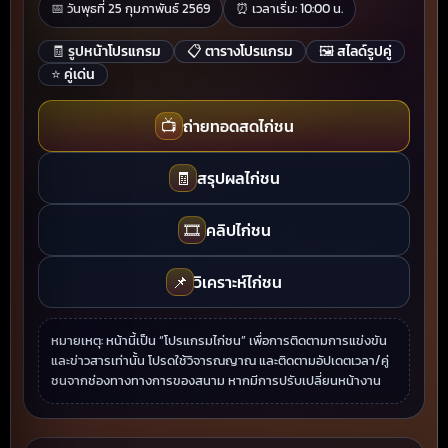
📅 วันพุธที่ 25 กุมภาพันธ์ 2569
⏰ เวลาเริ่ม: 10:00 น.
🧾 รูปหน้าโปรแกรม
📋 ตารางโปรแกรม
🖼️ สไลด์รูปคู่
⭐ คู่เด่น
📺
ถ่ายทอดสดไก่ชน
🧾
สรุปผลไก่ชน
🎞️
คลิปไก่ชน
📌
วิเคราะห์ไก่ชน
หมายเหตุ: หน้านี้เป็น “โปรแกรมไก่ชน” เพื่อการติดตามการแข่งขัน
และข่าวสารเท่านั้น โปรดใช้วิจารณญาณ และติดตามอัปเดตเวลา/คู่
ชนจากช่องทางทางการของสนาม หากมีการปรับเปลี่ยนหน้างาน