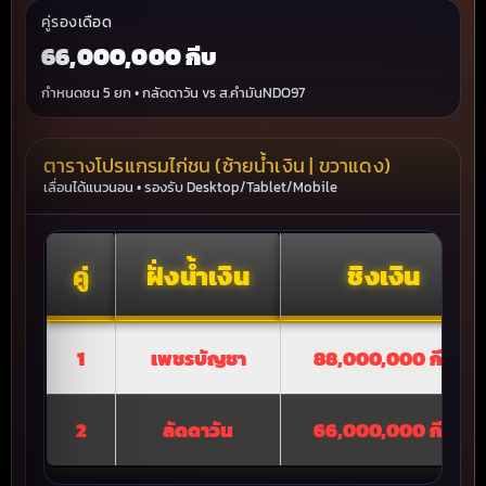
คู่รองเดือด
66,000,000 กีบ
กำหนดชน 5 ยก • กลัดดาวัน vs ส.คำมันNDO97
ตารางโปรแกรมไก่ชน (ซ้ายน้ำเงิน | ขวาแดง)
เลื่อนได้แนวนอน • รองรับ Desktop/Tablet/Mobile
คู่
ฝั่งน้ำเงิน
ชิงเงิน
1
เพชรบัญชา
88,000,000 กีบ
2
ลัดดาวัน
66,000,000 กีบ