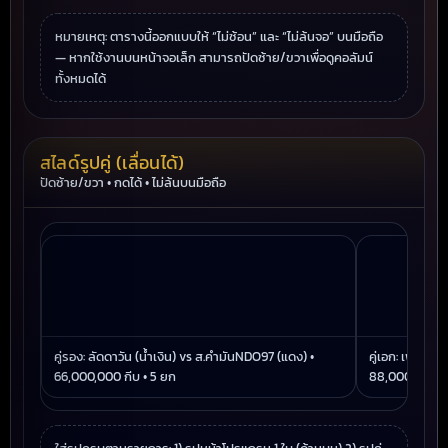
หมายเหตุ: ตารางนี้ออกแบบให้ “ไม่ซ้อน” และ “ไม่ล้นจอ” บนมือถือ
— หากใช้งานบนหน้าจอเล็ก สามารถปัดซ้าย/ขวาเพื่อดูคอลัมน์
ทั้งหมดได้
สไลด์รูปคู่ (เลื่อนได้)
ปัดซ้าย/ขวา • กดได้ • ไม่ล้นบนมือถือ
คู่รอง: ลัดดาวัน (น้ำเงิน) vs ส.คำมันNDO97 (แดง) •
คู่เอก: เพชรบั
66,000,000 กีบ • 5 ยก
88,000,000 กี