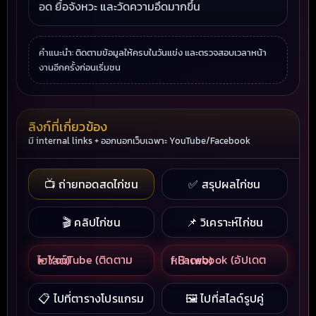
อด ยื้อจังหวะ และวัดความอึดมากขึ้น
คำแนะนำ: ติดตามข้อมูลให้ครบในวันแข่ง และตรวจสอบเวลาหน้า
งานอีกครั้งก่อนเริ่มชน
ลิงก์ที่เกี่ยวข้อง
มี internal links + ออกนอกเว็บเฉพาะ YouTube/Facebook
📺 ถ่ายทอดสดไก่ชน
✅ สรุปผลไก่ชน
🎬 คลิปไก่ชน
📌 วิเคราะห์ไก่ชน
▶ YouTube (ติดตามไฮไลต์)
f Facebook (อัปเดตหน้าเพจ)
📋 ไปที่ตารางโปรแกรม
🖼 ไปที่สไลด์รูปคู่