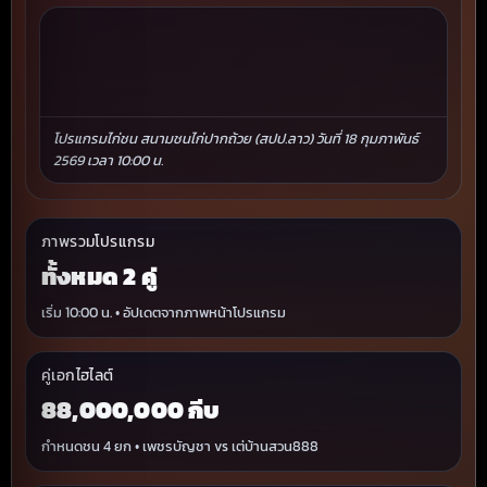
โปรแกรมไก่ชน สนามชนไก่ปากถ้วย (สปป.ลาว) วันที่ 18 กุมภาพันธ์
2569 เวลา 10:00 น.
ภาพรวมโปรแกรม
ทั้งหมด 2 คู่
เริ่ม 10:00 น. • อัปเดตจากภาพหน้าโปรแกรม
คู่เอกไฮไลต์
88,000,000 กีบ
กำหนดชน 4 ยก • เพชรบัญชา vs เต่บ้านสวน888