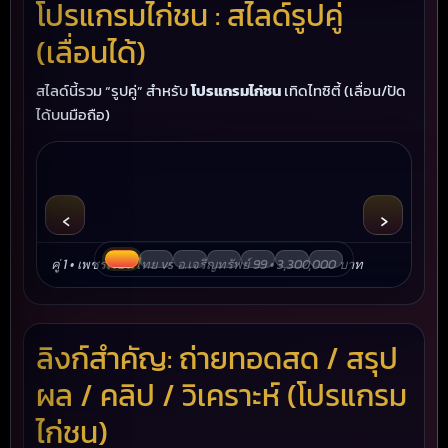
โปรแกรมไก่ชน : สไลด์รูปคู่
(เลื่อนได้)
สไลด์นี้รวม “รูปคู่” สำหรับ
โปรแกรมไก่ชน
เทิดไทซิตี้ (เลื่อน/ปัด
ได้บนมือถือ)
‹
›
คู่ 1 • เพชรเรือนไทย vs อ.เจริญทรัพย์ 99 • 3,300,000 บาท
คู่ 
ลิงก์สำคัญ: ถ่ายทอดสด / สรุป
ผล / คลิป / วิเคราะห์ (โปรแกรม
ไก่ชน)