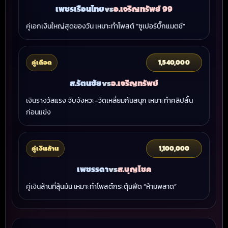
เพชรเรือนไทย
vs
อ.เจริญทรัพย์ 99
คู่เอกเงินใหญ่สุดของวัน เหมาะทำโพสต์ “ซูเปอร์บิ๊กแมตช์”
คู่เดือด
1,540,000
ส.รัตนชัย
vs
อ.เจริญทรัพย์
เงินรางวัลแรง จับจังหวะ-วัดเหลี่ยมกันสนุก เหมาะทำคลิปสั้น
ก่อนแข่ง
คู่เงินล้าน
1,100,000
เพชรรดา
vs
ส.บุญโชค
คู่เงินล้านที่ลุ้นมัน เหมาะทำโพสต์กระตุ้นฟีด “ห้ามพลาด”