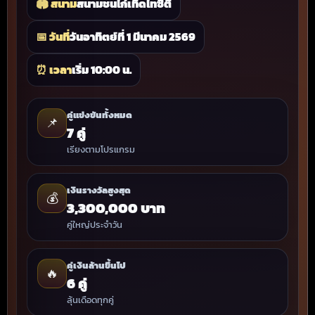
🏟 สนาม
สนามชนไก่เทิดไทซิตี้
📅 วันที่
วันอาทิตย์ที่ 1 มีนาคม 2569
⏰ เวลา
เริ่ม 10:00 น.
คู่แข่งขันทั้งหมด
📌
7 คู่
เรียงตามโปรแกรม
เงินรางวัลสูงสุด
💰
3,300,000 บาท
คู่ใหญ่ประจำวัน
คู่เงินล้านขึ้นไป
🔥
6 คู่
ลุ้นเดือดทุกคู่