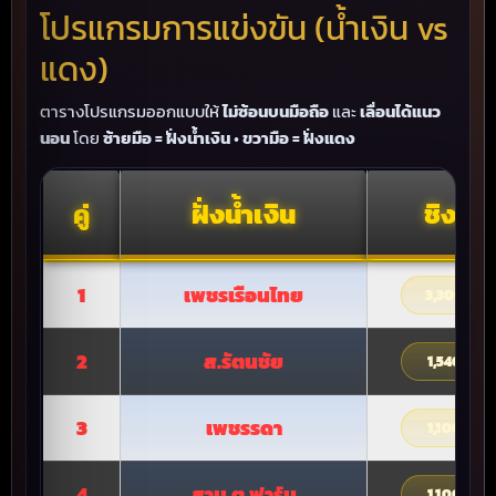
โปรแกรมการแข่งขัน (น้ำเงิน vs
แดง)
ตารางโปรแกรมออกแบบให้
ไม่ซ้อนบนมือถือ
และ
เลื่อนได้แนว
นอน
โดย
ซ้ายมือ = ฝั่งน้ำเงิน
•
ขวามือ = ฝั่งแดง
คู่
ฝั่งน้ำเงิน
ชิงเงิ
1
เพชรเรือนไทย
3,300,00
2
ส.รัตนชัย
1,540,000
3
เพชรรดา
1,100,000
4
สาม ต ฟาร์ม
1,100,000