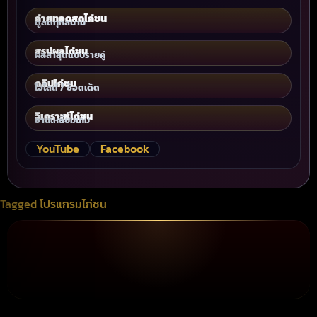
ถ่ายทอดสดไก่ชน
ดูสดทุกสนาม
สรุปผลไก่ชน
ผลล่าสุดแบบรายคู่
คลิปไก่ชน
ไฮไลต์ / ช็อตเด็ด
วิเคราะห์ไก่ชน
อ่านเหลี่ยมเกม
YouTube
Facebook
Tagged
โปรแกรมไก่ชน