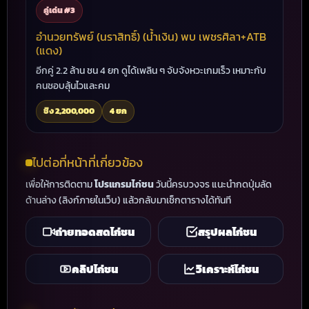
คู่เด่น #3
อำนวยทรัพย์ (นราสิทธิ์) (น้ำเงิน) พบ เพชรศิลา+ATB
(แดง)
อีกคู่ 2.2 ล้าน ชน 4 ยก ดูได้เพลิน ๆ จับจังหวะเกมเร็ว เหมาะกับ
คนชอบลุ้นไวและคม
ชิง 2,200,000
4 ยก
ไปต่อที่หน้าที่เกี่ยวข้อง
เพื่อให้การติดตาม
โปรแกรมไก่ชน
วันนี้ครบวงจร แนะนำกดปุ่มลัด
ด้านล่าง (ลิงก์ภายในเว็บ) แล้วกลับมาเช็กตารางได้ทันที
ถ่ายทอดสดไก่ชน
สรุปผลไก่ชน
คลิปไก่ชน
วิเคราะห์ไก่ชน