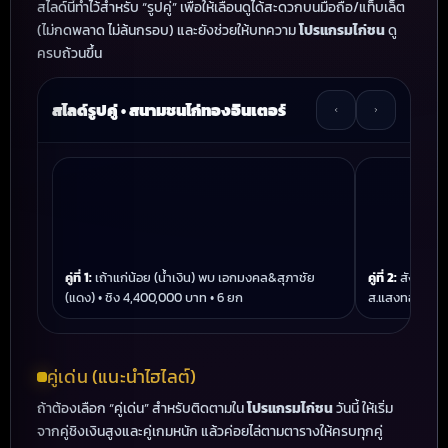
สไลด์นี้ทำไว้สำหรับ “รูปคู่” เพื่อให้เลื่อนดูได้สะดวกบนมือถือ/แท็บเล็ต
(ไม่กดพลาด ไม่ล้นกรอบ) และยังช่วยให้บทความ
โปรแกรมไก่ชน
ดู
ครบถ้วนขึ้น
สไลด์รูปคู่ • สนามชนไก่ทองอินเตอร์
คู่ที่ 1:
เถ้าแก่น้อย (น้ำเงิน) พบ เอกมงคล&สุภาชัย
คู่ที่ 2:
สังเวียนฟ
(แดง) • ชิง 4,400,000 บาท • 6 ยก
ส.แสงทอง (แดง)
คู่เด่น (แนะนำไฮไลต์)
ถ้าต้องเลือก “คู่เด่น” สำหรับติดตามใน
โปรแกรมไก่ชน
วันนี้ ให้เริ่ม
จากคู่ชิงเงินสูงและคู่เกมหนัก แล้วค่อยไล่ตามตารางให้ครบทุกคู่