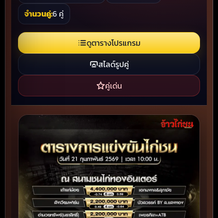
จำนวนคู่:
6 คู่
ดูตารางโปรแกรม
สไลด์รูปคู่
คู่เด่น