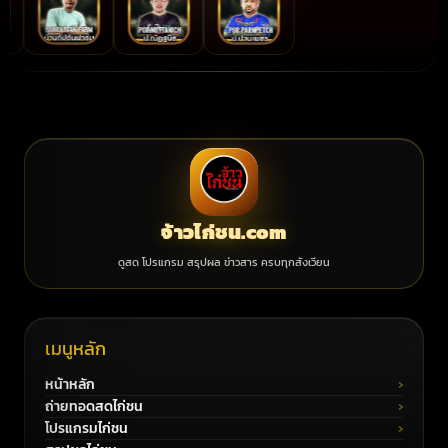
จ้าวไก่ชน.com
ดูสด โปรแกรม สรุปผล ข่าวสาร ครบทุกสังเวียน
เมนูหลัก
หน้าหลัก
ถ่ายทอดสดไก่ชน
โปรแกรมไก่ชน