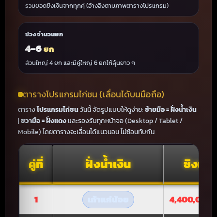
รวมยอดชิงเงินจากทุกคู่ (อ้างอิงตามภาพตารางโปรแกรม)
ช่วงจำนวนยก
4–6
ยก
ส่วนใหญ่ 4 ยก และมีคู่ใหญ่ 6 ยกให้ลุ้นยาว ๆ
ตารางโปรแกรมไก่ชน (เลื่อนได้บนมือถือ)
ตาราง
โปรแกรมไก่ชน
วันนี้ จัดรูปแบบให้ดูง่าย:
ซ้ายมือ = ฝั่งน้ำเงิน
|
ขวามือ = ฝั่งแดง
และรองรับทุกหน้าจอ (Desktop / Tablet /
Mobile) โดยตารางจะเลื่อนได้แนวนอน ไม่ซ้อนทับกัน
คู่ที่
ฝั่งน้ำเงิน
ชิงเงิน
1
เถ้าแก่น้อย
4,400,000 