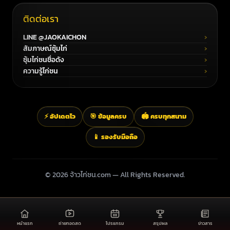
ติดต่อเรา
LINE @JAOKAICHON
สัมภาษณ์ซุ้มไก่
ซุ้มไก่ชนชื่อดัง
ความรู้ไก่ชน
⚡ อัปเดตไว
🎯 ข้อมูลครบ
🏟️ ครบทุกสนาม
📱 รองรับมือถือ
© 2026 จ้าวไก่ชน.com — All Rights Reserved.
หน้าแรก
ถ่ายทอดสด
โปรแกรม
สรุปผล
ข่าวสาร