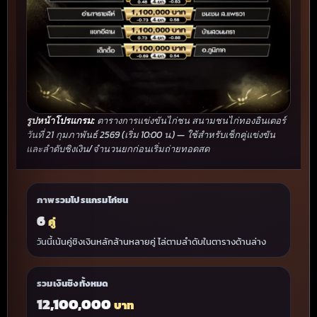
รูปหน้าโปรแกรม:
ตารางการแข่งขันไก่ชน สนามชนไก่ทองอินเตอร์
วันที่ 21 กุมภาพันธ์ 2569 (เริ่ม 10:00 น.) — ใช้สำหรับเช็กคู่แข่งขัน
และลำดับชิงเงิน/จำนวนยกก่อนเริ่มถ่ายทอดสด
ภาพรวมโปรแกรมไก่ชน
6
คู่
วันนี้เน้นคู่ชิงเงินหลักล้านหลายคู่ ไล่ตามลำดับในตารางด้านล่าง
รวมเงินชิงทั้งหมด
12,100,000
บาท