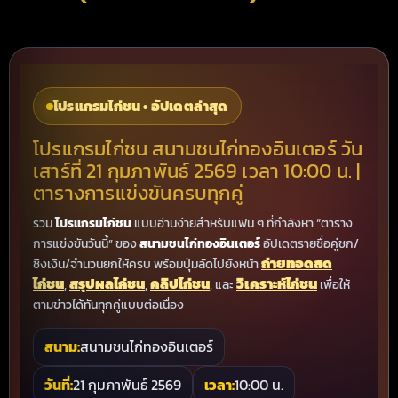
โปรแกรมไก่ชน • อัปเดตล่าสุด
โปรแกรมไก่ชน สนามชนไก่ทองอินเตอร์ วัน
เสาร์ที่ 21 กุมภาพันธ์ 2569 เวลา 10:00 น. |
ตารางการแข่งขันครบทุกคู่
รวม
โปรแกรมไก่ชน
แบบอ่านง่ายสำหรับแฟน ๆ ที่กำลังหา “ตาราง
การแข่งขันวันนี้” ของ
สนามชนไก่ทองอินเตอร์
อัปเดตรายชื่อคู่ชก/
ถ่ายทอดสด
ชิงเงิน/จำนวนยกให้ครบ พร้อมปุ่มลัดไปยังหน้า
ไก่ชน
สรุปผลไก่ชน
คลิปไก่ชน
วิเคราะห์ไก่ชน
,
,
, และ
เพื่อให้
ตามข่าวได้ทันทุกคู่แบบต่อเนื่อง
สนาม:
สนามชนไก่ทองอินเตอร์
วันที่:
21 กุมภาพันธ์ 2569
เวลา:
10:00 น.