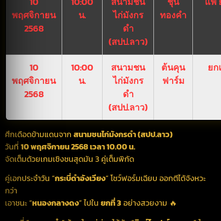
10
10:00
สนามชน
ชุน
แพ้ 
พฤศจิกายน
น.
ไก่มังกร
ทองคำ
2568
ดำ
(สปป.ลาว)
10
10:00
สนามชน
ต้นคุน
ยกเ
พฤศจิกายน
น.
ไก่มังกร
ฟาร์ม
2568
ดำ
(สปป.ลาว)
ศึกเดือดข้ามแดนจาก
สนามชนไก่มังกรดำ (สปป.ลาว)
วันที่
10 พฤศจิกายน 2568 เวลา 10.00 น.
จัดเต็มด้วยเกมเชิงชนสุดมัน 3 คู่เต็มพิกัด
คู่เอกประจำวัน “
กระบี่ดำอังเวียง
” โชว์ฟอร์มเฉียบ ออกตีได้จังหวะ
กว่า
เอาชนะ “
หนองกลางดง
” ไปใน
ยกที่ 3
อย่างสวยงาม 🔥