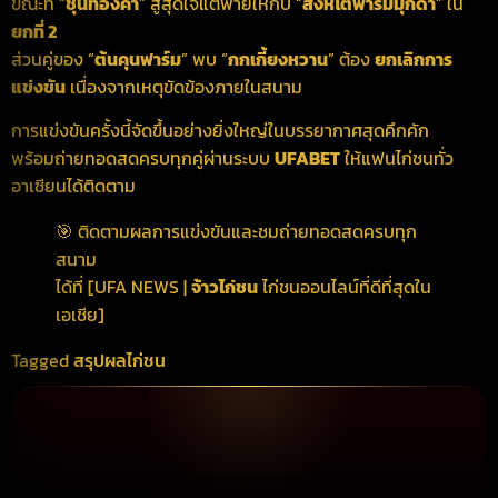
ขณะที่ “
ชุนทองคำ
” สู้สุดใจแต่พ่ายให้กับ “
สิงห์โตฟาร์มมุกดา
” ใน
ยกที่ 2
ส่วนคู่ของ “
ต้นคุนฟาร์ม
” พบ “
กกเกี้ยงหวาน
” ต้อง
ยกเลิกการ
แข่งขัน
เนื่องจากเหตุขัดข้องภายในสนาม
การแข่งขันครั้งนี้จัดขึ้นอย่างยิ่งใหญ่ในบรรยากาศสุดคึกคัก
พร้อมถ่ายทอดสดครบทุกคู่ผ่านระบบ
UFABET
ให้แฟนไก่ชนทั่ว
อาเซียนได้ติดตาม
🎯 ติดตามผลการแข่งขันและชมถ่ายทอดสดครบทุก
สนาม
ได้ที่ [UFA NEWS |
จ้าวไก่ชน
ไก่ชนออนไลน์ที่ดีที่สุดใน
เอเชีย]
Tagged
สรุปผลไก่ชน