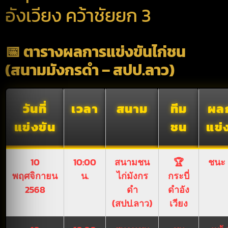
อังเวียง คว้าชัยยก 3
📅 ตารางผลการแข่งขันไก่ชน
(สนามมังกรดำ – สปป.ลาว)
วันที่
เวลา
สนาม
ทีม
ผล
แข่งขัน
ชน
แข่
10
10:00
สนามชน
🏆
ชนะ 
พฤศจิกายน
น.
ไก่มังกร
กระบี่
2568
ดำ
ดำอัง
(สปป.ลาว)
เวียง