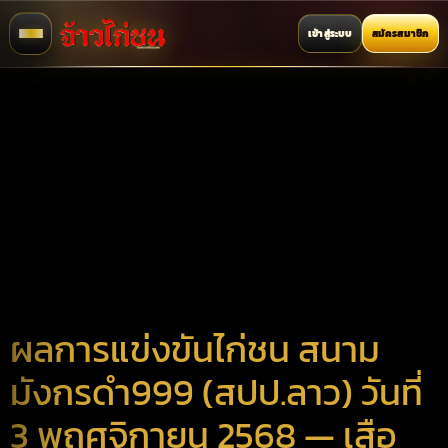
เข้าสู่ระบบ
สมัครสมาชิก
ผลการแข่งขันไก่ชน สนาม
มังกรดำ999 (สปป.ลาว) วันที่
3 พฤศจิกายน 2568 — เสือ