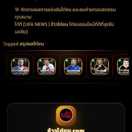
🎯 ติดตามผลการแข่งขันไก่ชน และชมถ่ายทอดสดครบ
ทุกสนาม
ได้ที่ [UFA NEWS |
จ้าวไก่ชน
ไก่ชนออนไลน์ที่ดีที่สุดใน
เอเชีย]
Tagged
สรุปผลไก่ชน
จ้าวไก่ชน.com