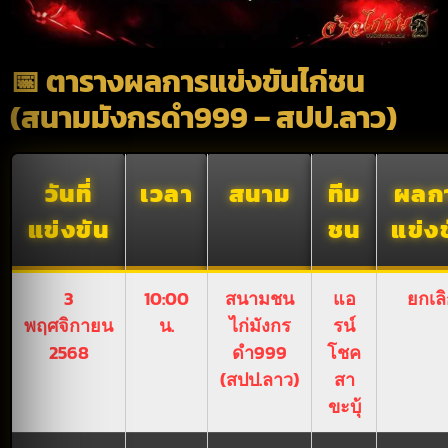
📅 ตารางผลการแข่งขันไก่ชน
(สนามมังกรดำ999 – สปป.ลาว)
วันที่
เวลา
สนาม
ทีม
ผลก
แข่งขัน
ชน
แข่ง
3
10:00
สนามชน
แอ
ยกเล
พฤศจิกายน
น.
ไก่มังกร
รน์
2568
ดำ999
โชค
(สปป.ลาว)
สา
ขะบุ้