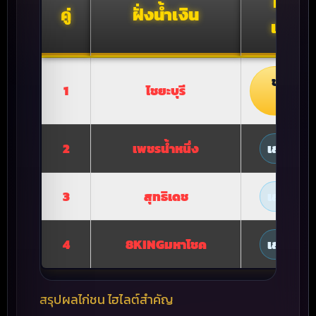
ผลกา
คู่
ฝั่งน้ำเงิน
แข่งข
ชนะ ยก
1
ไชยะบุรี
(5:0)
2
เพชรน้ำหนึ่ง
เสมอ (5:
3
สุทธิเดช
เสมอ (5:
4
8KINGมหาโชค
เสมอ (5:
สรุปผลไก่ชน ไฮไลต์สำคัญ