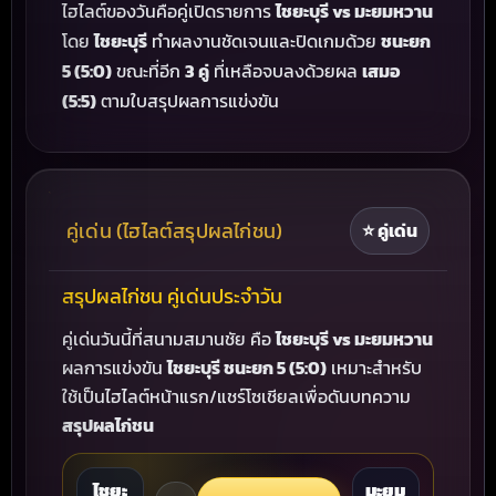
ไฮไลต์ของวันคือคู่เปิดรายการ
ไชยะบุรี vs มะยมหวาน
โดย
ไชยะบุรี
ทำผลงานชัดเจนและปิดเกมด้วย
ชนะยก
5 (5:0)
ขณะที่อีก
3 คู่
ที่เหลือจบลงด้วยผล
เสมอ
(5:5)
ตามใบสรุปผลการแข่งขัน
คู่เด่น (ไฮไลต์สรุปผลไก่ชน)
⭐ คู่เด่น
สรุปผลไก่ชน คู่เด่นประจำวัน
คู่เด่นวันนี้ที่สนามสมานชัย คือ
ไชยะบุรี vs มะยมหวาน
ผลการแข่งขัน
ไชยะบุรี ชนะยก 5 (5:0)
เหมาะสำหรับ
ใช้เป็นไฮไลต์หน้าแรก/แชร์โซเชียลเพื่อดันบทความ
สรุปผลไก่ชน
ไชยะ
มะยม