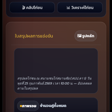
🎬 คลิปไก่ชน
📊 วิเคราะห์ไก่ชน
ใบสรุปผลการแข่งขัน
🖼 รูปหลัก
สรุปผลไก่ชน ณ สนามชนไก่สมานชัย (สปป.ลาว) วัน
พุธที่ 25 กุมภาพันธ์ 2569 เวลา 10:00 น. — อัปเดตผล
ตามใบสรุปผล
จำนวนคู่ทั้งหมด
ภาพรวม