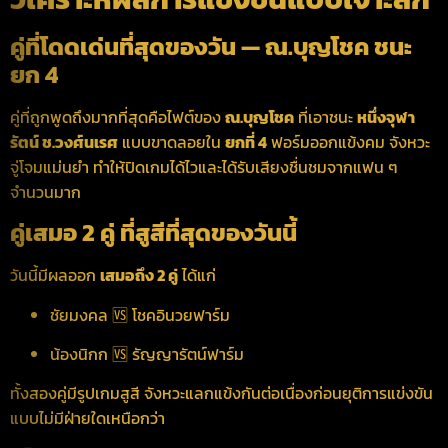
คู่ที่โดดเด่นที่สุดของวัน — ณ.บุญโชค ชนะ
ยก 4
คู่ที่ถูกพูดถึงมากที่สุดคือไฟต์ของ
ณ.บุญโชค
ที่เอาชนะ
หนึ่งจุฬา
รัตน์ ช.วงศ์นเรศ
แบบขาดลอยใน
ยกที่ 4
ฟอร์มออกแข้งคม จังหวะ
จู่โจมแม่นยำ ทำให้ปิดเกมได้ไวและได้รับเสียงชื่นชมจากแฟน ๆ
จำนวนมาก
คู่เสมอ 2 คู่ ที่สูสีที่สุดของวันนี้
วันนี้มีผลออก
เสมอถึง 2 คู่
ได้แก่
ชัยมงคล 🆚 โชคอินวยฟาร์ม
น้องนิกก 🆚 รัญญารัตน์ฟาร์ม
ทั้งสองคู่มีรูปเกมสูสี จังหวะแลกแข้งกันต่อเนื่องก่อนยุติการแข่งขัน
แบบไม่มีฝ่ายใดเหนือกว่า