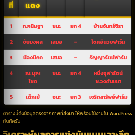
ที่
แดง
1
ก.กนิษฐา
ชนะ
ยก 4
บ้านจันทร์จิรา
2
ชัยมงคล
เสมอ
–
โชคอินวยฟาร์ม
3
น้องนิกก
เสมอ
–
รัญญารัตน์ฟาร์ม
4
ณ.บุญ
ชนะ
ยก 4
หนึ่งจุฬารัตน์
โชค
ช.วงศ์นเรศ
5
เด็กเข้
ชนะ
ยก 3
เจริญทรัพย์ฟาร์ม
ตารางนี้ดึงข้อมูลตรงจากภาพที่ส่งมา ให้พร้อมใช้งานใน WordPress
ทันทีครับ
วิเคราะห์ผลการแข่งขันแบบเจาะลึก