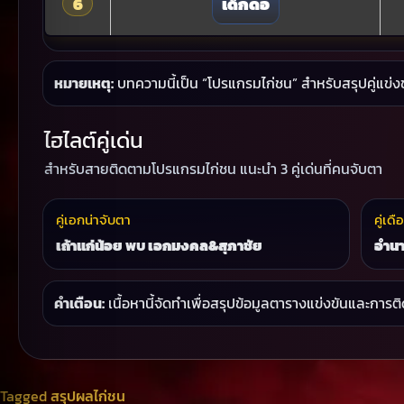
6
เด็กดื้อ
หมายเหตุ:
บทความนี้เป็น “โปรแกรมไก่ชน” สำหรับสรุปคู่แข่
ไฮไลต์คู่เด่น
สำหรับสายติดตามโปรแกรมไก่ชน แนะนำ 3 คู่เด่นที่คนจับตา
คู่เอกน่าจับตา
คู่เดื
เถ้าแก่น้อย
พบ
เอกมงคล&สุภาชัย
อำนา
คำเตือน:
เนื้อหานี้จัดทำเพื่อสรุปข้อมูลตารางแข่งขันและการติ
Tagged
สรุปผลไก่ชน