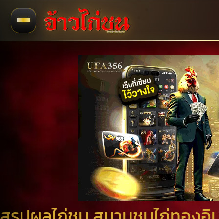
สรุปผลไก่ชน สนามชนไก่ทองอินเต