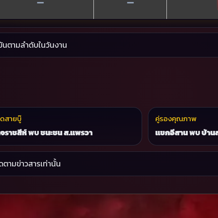
—
—
งขันตามลำดับในวันงาน
อดสายบู๊
คู่รองคุณภาพ
จราชสีห์
พบ
ชนะชน ส.แพรวา
แขกอีสาน
พบ
บ้าน
ดตามข่าวสารเท่านั้น