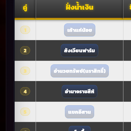
คู่
ฝั่งน้ำเงิน
1
เถ้าแก่น้อย
2
สังเวียนฟาร์ม
3
อำนวยทรัพย์(นราสิทธิ์)
4
อำนาจราชสีห์
5
แขกอีสาน