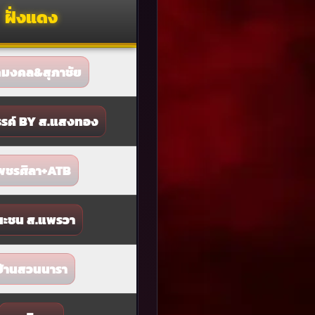
ฝั่งแดง
กมงคล&สุภาชัย
รรค์ BY ส.แสงทอง
พชรศิลา+ATB
นะชน ส.แพรวา
บ้านสวนนารา