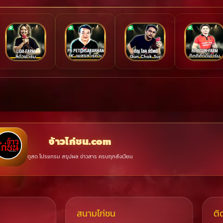
จ้าวไก่ชน.com
ดูสด โปรแกรม สรุปผล ข่าวสาร ครบทุกสังเวียน
สนามไก่ชน
ติ