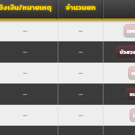
ชิงเงิน/หมายเหตุ
จำนวนยก
—
—
เอ
—
—
บัวสว
—
—
เ
—
—
ช
—
—