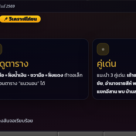
นธ์ 2569
📌 วิเคราะห์ไก่ชน
⭐
ธีดูตาราง
คู่เด่น
ือ = ฝั่งน้ำเงิน
•
ขวามือ = ฝั่งแดง
ถ้าจอเล็ก
แนะนำ 3 คู่เด่น:
เถ้
ลื่อนตาราง “แนวนอน” ได้
ชัย
,
อำนาจราชสีห์ 
แขกอีสาน พบ บ้าน
างล้นจอเรียบร้อย