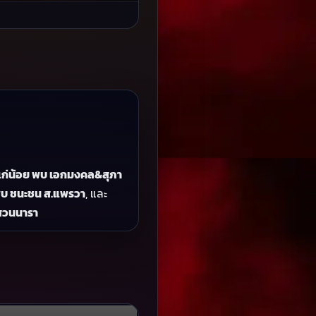
าแก่น้อย พบ เอกมงคล&สุภา
พบ ชนะชน ส.แพรวา
, และ
สวนนารา