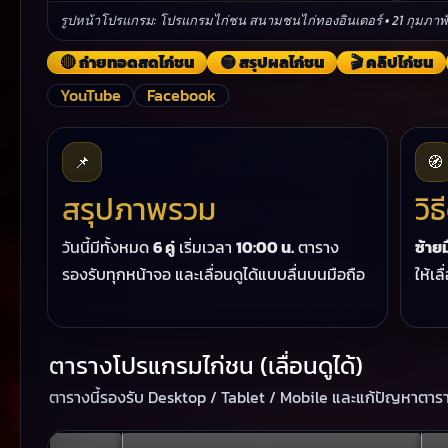
รูปหน้าโปรแกรม: โปรแกรมไก่ชน สนามชนไก่ทองอินเตอร์ • 21 กุมภาพั
🔴 ถ่ายทอดสดไก่ชน
🟡 สรุปผลไก่ชน
🎬 คลิปไก่ชน
YouTube
Facebook
📌
🧭
สรุปภาพรวม
วิ
วันนี้มีทั้งหมด
6 คู่
เริ่มเวลา
10:00 น.
ตาราง
ซ้ายม
รองรับทุกหน้าจอ และเลื่อนดูได้แบบลื่นบนมือถือ
ให้เ
ตารางโปรแกรมไก่ชน (เลื่อนดูได้)
ตารางนี้รองรับ Desktop / Tablet / Mobile และแก้ปัญหาตาร