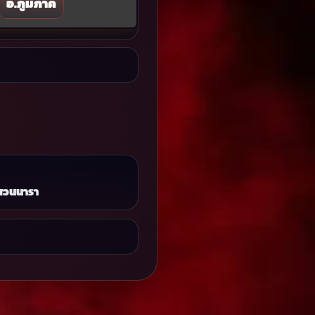
อ.ภูมิภาค
สวนนารา